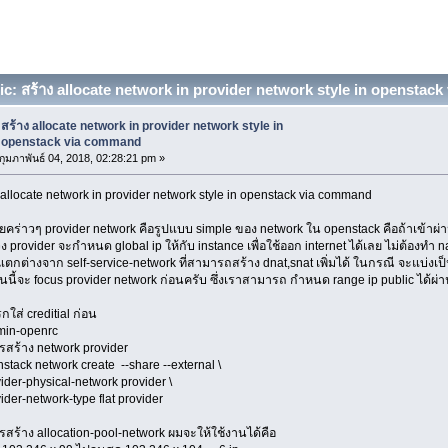
c: สร้าง allocate network in provider network style in opensta
สร้าง allocate network in provider network style in
openstack via command
กุมภาพันธ์ 04, 2018, 02:28:21 pm »
 allocate network in provider network style in openstack via command
ยคร่าวๆ provider network คือรูปแบบ simple ของ network ใน openstack คือถ้าเข้าผ่
วง provider จะกำหนด global ip ให้กับ instance เพื่อใช้ออก internet ได้เลย ไม่ต้องทำ na
ะแตกต่างจาก self-service-network ที่สามารถสร้าง dnat,snat เพิ่มได้ ในกรณี จะแบ่งเป็
นนี้จะ focus provider network ก่อนครับ ซึ่งเราสามารถ กำหนด range ip public ได้ผ่าน
กใส่ creditial ก่อน
min-openrc
สร้าง network provider
stack network create --share --external \
vider-physical-network provider \
vider-network-type flat provider
สร้าง allocation-pool-network ผมจะให้ใช้งานได้คือ