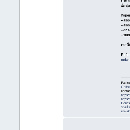
ตั้งแ
อีกชุ
#open
--all
--all
--dns
--sub
เท่านี
Refer
netwo
Packet
Golfr
contac
https
https
Denti
ขายโร
แนะนำที