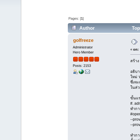
Pages: [
1
]
Author
Topi
times)
golfreeze
Administrator
«
on:
Hero Member
สร้าง
Posts: 2153
อธิบา
ใหม่ 
ซึ่งจ
ในส่ว
ขั้นแร
#. ad
ทำการ
#open
--pro
--pro
ทำการ