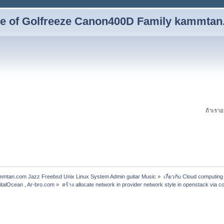
yle of Golfreeze Canon400D Family kammta
ถ้าเราอ
ammtan.com Jazz Freebsd Unix Linux System Admin guitar Music
»
เกี่ยวกับ Cloud computing
italOcean , Ar-bro.com
»
สร้าง allocate network in provider network style in openstack via