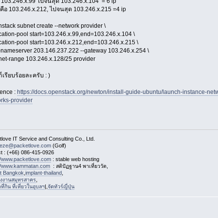
ต่ 103.246.x.99 ไปจนสุด 103.246.x.104 = 6 ip
ดคือ 103.246.x.212, ไปจนสุด 103.246.x.215 =4 ip
stack subnet create --network provider \
ocation-pool start=103.246.x.99,end=103.246.x.104 \
ocation-pool start=103.246.x.212,end=103.246.x.215 \
-nameserver 203.146.237.222 --gateway 103.246.x.254 \
net-range 103.246.x.128/25 provider
้ก็เรียบร้อยละครับ : )
ence :
https://docs.openstack.org/newton/install-guide-ubuntu/launch-instance-net
rks-provider
love IT Service and Consulting Co., Ltd.
eeze@packetlove.com
(Golf)
t : (+66) 086-415-0926
://www.packetlove.com
: stable web hosting
://www.kammatan.com
: สติปัฏฐาน4 พาเที่ยววัด,
st Bangkok
,
implant-thailand
,
งงานสมุทรสาคร
,
่กิน ที่เที่ยวในอุบลฯ
|,
จัดทัวร์ญี่ปุ่น