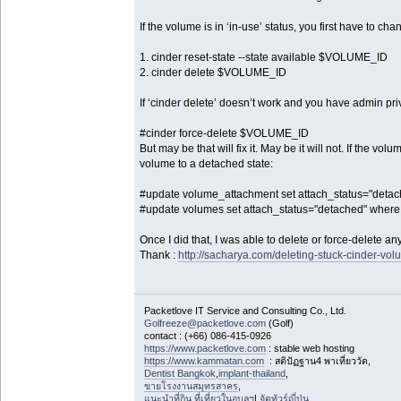
If the volume is in ‘in-use’ status, you first have to c
1. cinder reset-state --state available $VOLUME_ID
2. cinder delete $VOLUME_ID
If ‘cinder delete’ doesn’t work and you have admin priv
#cinder force-delete $VOLUME_ID
But may be that will fix it. May be it will not. If the vol
volume to a detached state:
#update volume_attachment set attach_status="detac
#update volumes set attach_status="detached" where
Once I did that, I was able to delete or force-delete a
Thank :
http://sacharya.com/deleting-stuck-cinder-vol
Packetlove IT Service and Consulting Co., Ltd.
Golfreeze@packetlove.com
(Golf)
contact : (+66) 086-415-0926
https://www.packetlove.com
: stable web hosting
https://www.kammatan.com
: สติปัฏฐาน4 พาเที่ยววัด,
Dentist Bangkok
,
implant-thailand
,
ขายโรงงานสมุทรสาคร
,
แนะนำที่กิน ที่เที่ยวในอุบลฯ
|,
จัดทัวร์ญี่ปุ่น