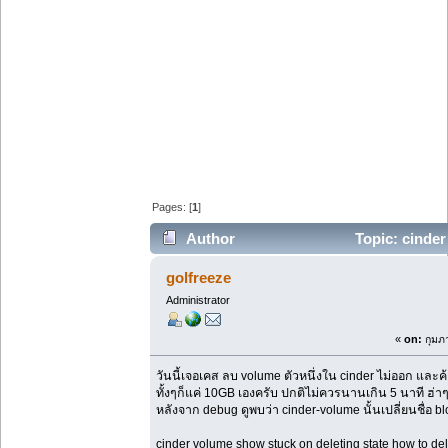
Pages: [
1
]
Author
Topic: cinder
? (Read 63911 times)
golfreeze
Administrator
«
on:
กุมภา
วันนี้เจอเคส ลบ volume ตัวหนึ่งใน cinder ไม่ออก และค้า
ทั้งๆก็แค่ 10GB เองครับ ปกติไม่ควรนานเกิน 5 นาที ฮ่า
หลังจาก debug ดูพบว่า cinder-volume นั้นเปลี่ยนชื่อ b
cinder volume show stuck on deleting state how to dele