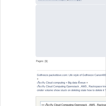
Pages: [
1
]
Golfreeze.packetlove.com: Life style of Golfreeze Canon
»
เกี่ยวกับ Cloud computing + Big data ทั้งหมด
»
เกี่ยวกับ Cloud Computing Openstack , AWS , Rackspace kno
cinder volume show stuck on deleting state how to delete it 