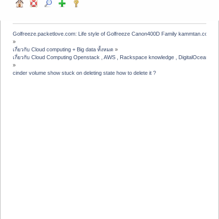
Golfreeze.packetlove.com: Life style of Golfreeze Canon400D Family kammtan.com J
»
เกี่ยวกับ Cloud computing + Big data ทั้งหมด
»
เกี่ยวกับ Cloud Computing Openstack , AWS , Rackspace knowledge , DigitalOcean , A
»
cinder volume show stuck on deleting state how to delete it ?