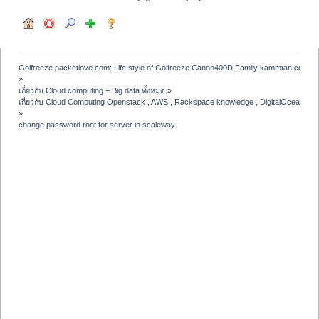
Golfreeze.packetlove.com: Life style of Golfreeze Canon400D Family kammtan.com J
»
เกี่ยวกับ Cloud computing + Big data ทั้งหมด
»
เกี่ยวกับ Cloud Computing Openstack , AWS , Rackspace knowledge , DigitalOcean , A
»
change password root for server in scaleway