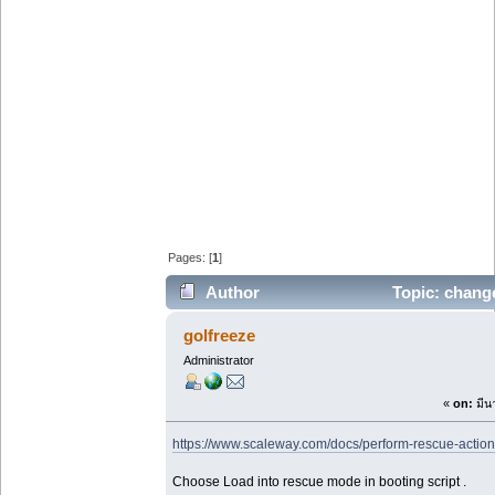
Pages: [
1
]
Author
Topic: change
times)
golfreeze
Administrator
«
on:
มีน
https://www.scaleway.com/docs/perform-rescue-action
Choose Load into rescue mode in booting script .