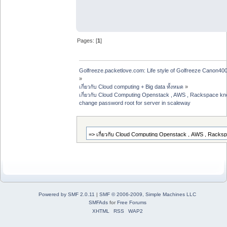
Pages: [
1
]
Golfreeze.packetlove.com: Life style of Golfreeze Canon
»
เกี่ยวกับ Cloud computing + Big data ทั้งหมด
»
เกี่ยวกับ Cloud Computing Openstack , AWS , Rackspace kno
change password root for server in scaleway
Powered by SMF 2.0.11
|
SMF © 2006-2009, Simple Machines LLC
SMFAds
for
Free Forums
XHTML
RSS
WAP2