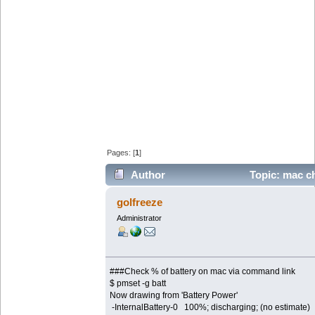
Pages: [
1
]
Author
Topic: mac ch
times)
golfreeze
Administrator
###Check % of battery on mac via command link
$ pmset -g batt
Now drawing from 'Battery Power'
-InternalBattery-0 100%; discharging; (no estimate)