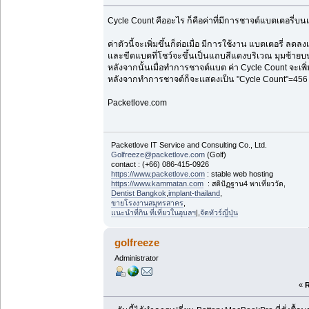
Cycle Count คืออะไร ก็คือค่าที่มีการชาจต์แบตเตอรี่บน
ค่าตัวนี้จะเพิ่มขึ้นก็ต่อเมื่อ มีการใช้งาน แบตเตอรี่ ลด
และขีดแบตที่โชว์จะขึ้นเป็นแถบสีแดงบริเวณ มุมซ้ายบ
หลังจากนั้นเมื่อทำการชาจต์แบต ค่า Cycle Count จะเพิ่มข
หลังจากทำการชาจต์ก็จะแสดงเป็น "Cycle Count"=456
Packetlove.com
Packetlove IT Service and Consulting Co., Ltd.
Golfreeze@packetlove.com
(Golf)
contact : (+66) 086-415-0926
https://www.packetlove.com
: stable web hosting
https://www.kammatan.com
: สติปัฏฐาน4 พาเที่ยววัด,
Dentist Bangkok
,
implant-thailand
,
ขายโรงงานสมุทรสาคร
,
แนะนำที่กิน ที่เที่ยวในอุบลฯ
|,
จัดทัวร์ญี่ปุ่น
golfreeze
Administrator
«
R