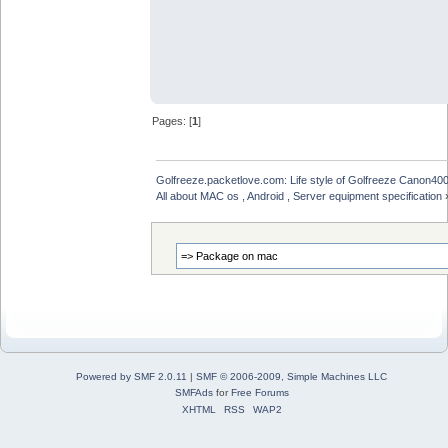
Pages: [
1
]
Golfreeze.packetlove.com: Life style of Golfreeze Canon
All about MAC os , Android , Server equipment specification
Powered by SMF 2.0.11
|
SMF © 2006-2009, Simple Machines LLC
SMFAds
for
Free Forums
XHTML
RSS
WAP2