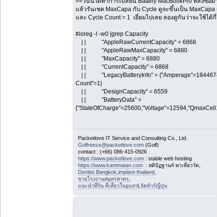
==วันนี้ได้ทำการเปลี่ยน Battery MacBookPro ที่สั่งซื้อม
แล้วรันเชค MaxCapa กับ Cycle ดูจะขึ้นเป็น MaxCapa
และ Cycle Count = 1 เยี่ยมไปเลย ลองดูกันว่าจะใช้ได้กี่ป
#ioreg -l -w0 |grep Capacity
| | "AppleRawCurrentCapacity" = 6868
| | "AppleRawMaxCapacity" = 6880
| | "MaxCapacity" = 6880
| | "CurrentCapacity" = 6868
| | "LegacyBatteryInfo" = {"Amperage"=184467440
Count"=1}
| | "DesignCapacity" = 6559
| | "BatteryData" =
{"StateOfCharge"=25600,"Voltage"=12594,"QmaxCel
Packetlove IT Service and Consulting Co., Ltd.
Golfreeze@packetlove.com
(Golf)
contact : (+66) 086-415-0926
https://www.packetlove.com
: stable web hosting
https://www.kammatan.com
: สติปัฏฐาน4 พาเที่ยววัด,
Dentist Bangkok
,
implant-thailand
,
ขายโรงงานสมุทรสาคร
,
แนะนำที่กิน ที่เที่ยวในอุบลฯ
|,
จัดทัวร์ญี่ปุ่น