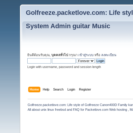
Golfreeze.packetlove.com: Life st
System Admin guitar Music
ยินดีต้อนรับคุณ,
บุคคลทั่วไป
กรุณา
เข้าสู่ระบบ
หรือ
ลงทะเบียน
Login with username, password and session length
Home
Help
Search
Login
Register
Golfreeze.packetlove.com: Life style of Golfreeze Canon400D Family k
All about unix linux freebsd and FAQ for Packetlove.com Web hosting , Ma