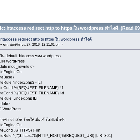
c: htaccess redirect http to https ใน wordpress ทำไงดี (Read 69
htaccess redirect http to https ใน wordpress ทำไงดี
«
on:
พฤศจิกายน 27, 2018, 12:11:01 pm »
้เป็น default .htaccess ของ wordpress
GIN WordPress
dule mod_rewrite.c>
iteEngine On
teBase /
teRule ^index\.php$ - [L]
iteCond %{REQUEST_FILENAME} !-f
iteCond %{REQUEST_FILENAME} !-d
teRule . /index.php [L]
odule>
D WordPress
กทำ ssl เรียบร้อยให้เพิ่มเข้าไปดังนี้ครับ
iteEngine On
iteCond %{HTTPS} !=on
teRule ^(.*)$ https://%{HTTP_HOST}%{REQUEST_URI} [L,R=301]