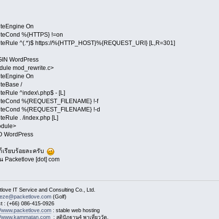
iteEngine On
iteCond %{HTTPS} !=on
teRule ^(.*)$ https://%{HTTP_HOST}%{REQUEST_URI} [L,R=301]
GIN WordPress
dule mod_rewrite.c>
iteEngine On
teBase /
teRule ^index\.php$ - [L]
iteCond %{REQUEST_FILENAME} !-f
iteCond %{REQUEST_FILENAME} !-d
teRule . /index.php [L]
odule>
D WordPress
ี้ก็เรียบร้อยละครับ
น Packetlove [dot] com
love IT Service and Consulting Co., Ltd.
eeze@packetlove.com
(Golf)
t : (+66) 086-415-0926
://www.packetlove.com
: stable web hosting
://www.kammatan.com
: สติปัฏฐาน4 พาเที่ยววัด,