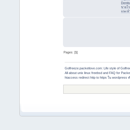
Denti
ขายโร
แนะนำที
Pages: [
1
]
Golfreeze.packetlove.com: Life style of Gol
All about unix linux freebsd and FAQ for Pack
htaccess redirect http to https ใน wordpress ท