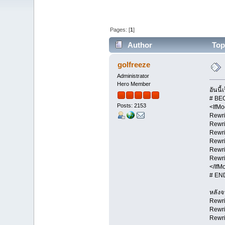
Pages: [
1
]
Author
Topi
golfreeze
Administrator
Hero Member
อันนี
# BE
Posts: 2153
<IfMo
Rewr
Rewri
Rewri
Rewr
Rewr
Rewri
</IfM
# EN
หลังจา
Rewr
Rewr
Rewri