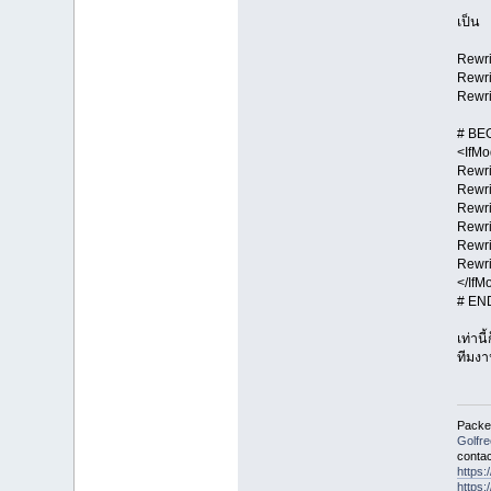
เป็น
Rewr
Rewr
Rewri
# BE
<IfMo
Rewr
Rewri
Rewri
Rewr
Rewr
Rewri
</IfM
# EN
เท่าน
ทีมงา
Packet
Golfr
contac
https
https