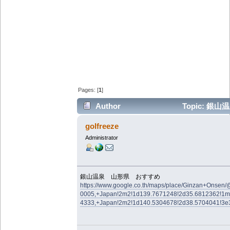
Pages: [
1
]
Author
Topic: 銀山
golfreeze
Administrator
銀山温泉 山形県 おすすめ
https://www.google.co.th/maps/place/Ginzan+Ons
0005,+Japan!2m2!1d139.7671248!2d35.6812362!1m
4333,+Japan!2m2!1d140.5304678!2d38.5704041!3e