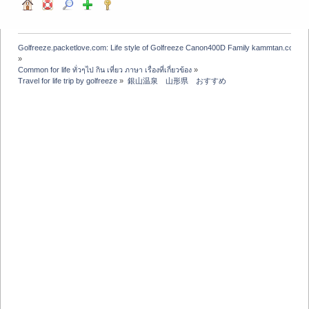
Golfreeze.packetlove.com: Life style of Golfreeze Canon400D Family kammtan.com J
»
Common for life ทั่วๆไป กิน เที่ยว ภาษา เรื่องที่เกี่ยวข้อง
»
Travel for life trip by golfreeze
»
銀山温泉　山形県　おすすめ