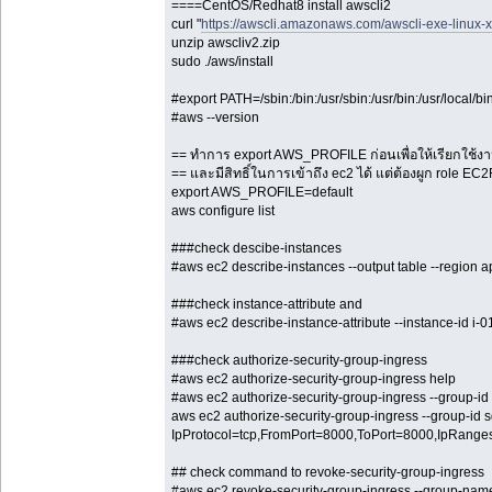
====CentOS/Redhat8 install awscli2
curl "
https://awscli.amazonaws.com/awscli-exe-linux-
unzip awscliv2.zip
sudo ./aws/install
#export PATH=/sbin:/bin:/usr/sbin:/usr/bin:/usr/local/bi
#aws --version
== ทำการ export AWS_PROFILE ก่อนเพื่อให้เรียกใช้งา
== และมีสิทธิ์ในการเข้าถึง ec2 ได้ แต่ต้องผูก role EC2F
export AWS_PROFILE=default
aws configure list
###check descibe-instances
#aws ec2 describe-instances --output table --region 
###check instance-attribute and
#aws ec2 describe-instance-attribute --instance-id i-
###check authorize-security-group-ingress
#aws ec2 authorize-security-group-ingress help
#aws ec2 authorize-security-group-ingress --group-id 
aws ec2 authorize-security-group-ingress --group-id 
IpProtocol=tcp,FromPort=8000,ToPort=8000,IpRanges=
## check command to revoke-security-group-ingress
#aws ec2 revoke-security-group-ingress --group-name 