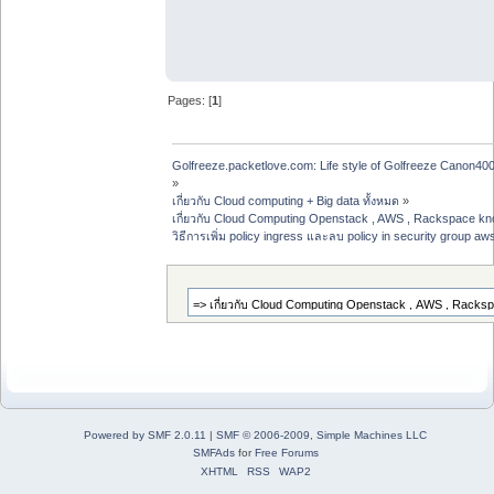
Pages: [
1
]
Golfreeze.packetlove.com: Life style of Golfreeze Canon
»
เกี่ยวกับ Cloud computing + Big data ทั้งหมด
»
เกี่ยวกับ Cloud Computing Openstack , AWS , Rackspace kno
วิธีการเพิ่ม policy ingress และลบ policy in security group aws
Powered by SMF 2.0.11
|
SMF © 2006-2009, Simple Machines LLC
SMFAds
for
Free Forums
XHTML
RSS
WAP2