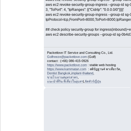
aws ec2 revoke-security-group-ingress --group-id sg-0
3, "ToPort": 4, "IpRanges": [{"CidrIp": "0.0.0.0/0"}]}]'
aws ec2 revoke-security-group-ingress --group-id sg
IpProtocol=tcp,FromPort=8000,ToPort=8000,IpRanges=
## check policy security-group for ingress(inbound)+
aws ec2 describe-security-groups --group-id sg-0b4d
Packetlove IT Service and Consulting Co., Ltd.
Golfreeze@packetlove.com
(Golf)
contact : (+66) 086-415-0926
https://www.packetlove.com
: stable web hosting
https://www.kammatan.com
: สติปัฏฐาน4 พาเที่ยววัด,
Dentist Bangkok
,
implant-thailand
,
ขายโรงงานสมุทรสาคร
,
แนะนำที่กิน ที่เที่ยวในอุบลฯ
|,
จัดทัวร์ญี่ปุ่น