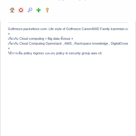
Golfreeze.packetlove.com: Life style of Golfreeze Canon400D Family kammtan.com J
»
เกี่ยวกับ Cloud computing + Big data ทั้งหมด
»
เกี่ยวกับ Cloud Computing Openstack , AWS , Rackspace knowledge , DigitalOcean , A
»
วิธีการเพิ่ม policy ingress และลบ policy in security group aws-cli