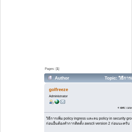
Pages: [
1
]
Author
Topic: วิธีการ
aws-cli (Read 101273 times)
golfreeze
Administrator
«
on:
เมษา
วิธีการเพิ่ม policy ingress และลบ policy in security gr
ก่อนอื่นต้องทำการติดตั้ง awscli version 2 ก่อนนะครับ