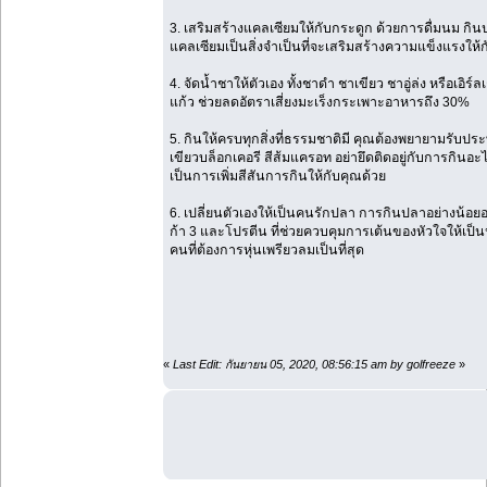
3. เสริมสร้างแคลเซียมให้กับกระดูก ด้วยการดื่มนม กินปลา
แคลเซียมเป็นสิ่งจำเป็นที่จะเสริมสร้างความแข็งแรงใ
4. จัดน้ำชาให้ตัวเอง ทั้งชาดำ ชาเขียว ชาอู่ล่ง หรือเอิร
แก้ว ช่วยลดอัตราเสี่ยงมะเร็งกระเพาะอาหารถึง 30%
5. กินให้ครบทุกสิ่งที่ธรรมชาติมี คุณต้องพยายามรับประท
เขียวบล็อกเคอรี สีส้มแครอท อย่ายึดติดอยู่กับการกินอะ
เป็นการเพิ่มสีสันการกินให้กับคุณด้วย
6. เปลี่ยนตัวเองให้เป็นคนรักปลา การกินปลาอย่างน้อ
ก้า 3 และโปรตีน ที่ช่วยควบคุมการเต้นของหัวใจให้เป็น
คนที่ต้องการหุ่นเพรียวลมเป็นที่สุด
«
Last Edit: กันยายน 05, 2020, 08:56:15 am by golfreeze
»