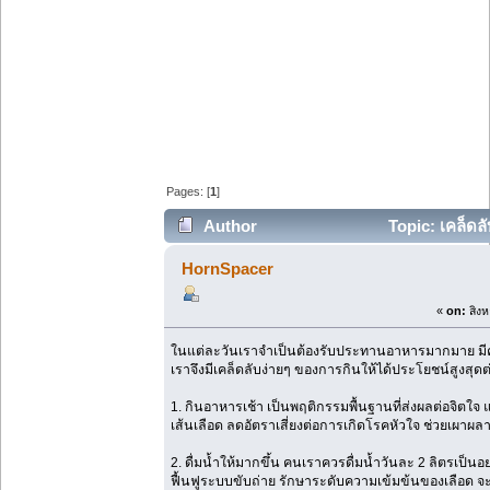
Pages: [
1
]
Author
Topic: เคล็ดล
HornSpacer
«
on:
สิงห
ในแต่ละวันเราจำเป็นต้องรับประทานอาหารมากมาย มีคำแน
เราจึงมีเคล็ดลับง่ายๆ ของการกินให้ได้ประโยชน์สูงสุดต
1. กินอาหารเช้า เป็นพฤติกรรมพื้นฐานที่ส่งผลต่อจิต
เส้นเลือด ลดอัตราเสี่ยงต่อการเกิดโรคหัวใจ ช่วยเผาผล
2. ดื่มน้ำให้มากขึ้น คนเราควรดื่มน้ำวันละ 2 ลิตรเป็นอ
ฟื้นฟูระบบขับถ่าย รักษาระดับความเข้มข้นของเลือด จ