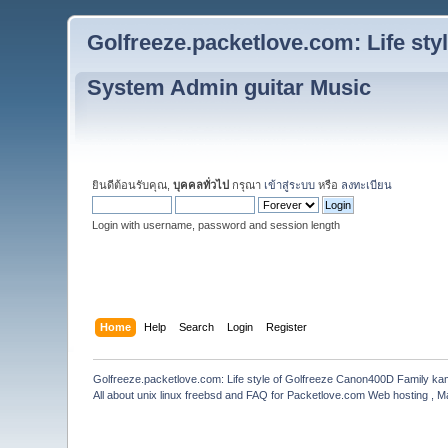
Golfreeze.packetlove.com: Life st
System Admin guitar Music
ยินดีต้อนรับคุณ,
บุคคลทั่วไป
กรุณา
เข้าสู่ระบบ
หรือ
ลงทะเบียน
Login with username, password and session length
Home
Help
Search
Login
Register
Golfreeze.packetlove.com: Life style of Golfreeze Canon400D Family k
All about unix linux freebsd and FAQ for Packetlove.com Web hosting , Ma