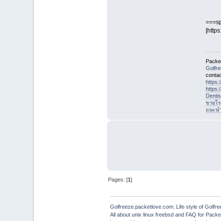
===sp
[http
Packet
Golfr
contac
https
https
Denti
ขายโร
แนะนำที
Pages: [
1
]
Golfreeze.packetlove.com: Life style of Gol
All about unix linux freebsd and FAQ for Pack