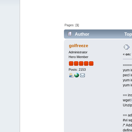
Pages: [
1
]
Author
Topi
golfreeze
Administrator
«
on:
Hero Member
=====
Posts: 2153
yum i
pecl i
yum i
yum i
== ins
wget
Unzip
== ad
#vi w
/* Ad
defin