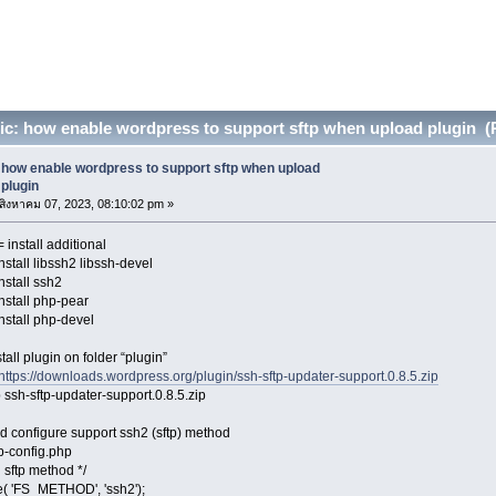
c: how enable wordpress to support sftp when upload plugin (
how enable wordpress to support sftp when upload
plugin
สิงหาคม 07, 2023, 08:10:02 pm »
 install additional
nstall libssh2 libssh-devel
nstall ssh2
nstall php-pear
nstall php-devel
tall plugin on folder “plugin”
https://downloads.wordpress.org/plugin/ssh-sftp-updater-support.0.8.5.zip
 ssh-sftp-updater-support.0.8.5.zip
d configure support ssh2 (sftp) method
p-config.php
d sftp method */
e( 'FS_METHOD', 'ssh2');