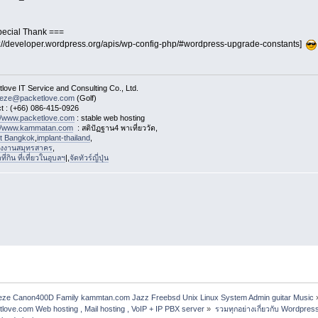
ecial Thank ===
s://developer.wordpress.org/apis/wp-config-php/#wordpress-upgrade-constants]
love IT Service and Consulting Co., Ltd.
eeze@packetlove.com
(Golf)
t : (+66) 086-415-0926
://www.packetlove.com
: stable web hosting
://www.kammatan.com
: สติปัฏฐาน4 พาเที่ยววัด,
st Bangkok
,
implant-thailand
,
งงานสมุทรสาคร
,
่กิน ที่เที่ยวในอุบลฯ
|,
จัดทัวร์ญี่ปุ่น
freeze Canon400D Family kammtan.com Jazz Freebsd Unix Linux System Admin guitar Music
etlove.com Web hosting , Mail hosting , VoIP + IP PBX server
»
รวมทุกอย่างเกี่ยวกับ Wordpres