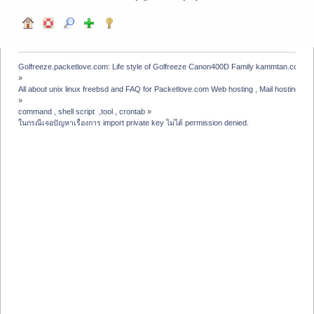
Golfreeze.packetlove.com: Life style of Golfreeze Canon400D Family kammtan.com J
»
All about unix linux freebsd and FAQ for Packetlove.com Web hosting , Mail hosting , V
»
command , shell script  ,tool , crontab
»
ในกรณีเจอปัญหาเรื่องการ import private key ไม่ได้ permission denied.