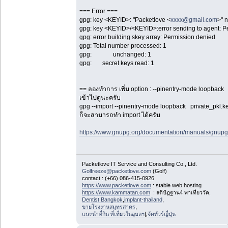
=== Error ===
gpg: key <KEYID>: "Packetlove <
xxxx@gmail.com
>" 
gpg: key <KEYID>/<KEYID>:error sending to agent: P
gpg: error building skey array: Permission denied
gpg: Total number processed: 1
gpg: unchanged: 1
gpg: secret keys read: 1
== ลองทำการ เพิ่ม option : --pinentry-mode loopback
เข้าไปดูนะครับ
gpg --import --pinentry-mode loopback private_pkl.k
ก็จะสามารถทำ import ได้ครับ
https://www.gnupg.org/documentation/manuals/gnup
Packetlove IT Service and Consulting Co., Ltd.
Golfreeze@packetlove.com
(Golf)
contact : (+66) 086-415-0926
https://www.packetlove.com
: stable web hosting
https://www.kammatan.com
: สติปัฏฐาน4 พาเที่ยววัด,
Dentist Bangkok
,
implant-thailand
,
ขายโรงงานสมุทรสาคร
,
แนะนำที่กิน ที่เที่ยวในอุบลฯ
|,
จัดทัวร์ญี่ปุ่น