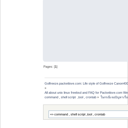
Pages: [
1
]
Golfreeze.packetlove.com: Life style of Golfreeze Canon
»
All about unix linux freebsd and FAQ for Packetlove.com Web
command , shell script  ,tool , crontab
»
ในกรณีเจอปัญหาเรื่อ