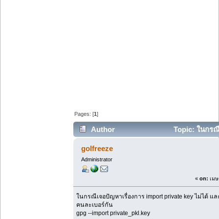
Pages: [
1
]
Author
Topic: ในกรณี
denied. (Read 100282 times)
golfreeze
Administrator
«
on:
เมษา
ในกรณีเจอปัญหาเรื่องการ import private key ไม่ได้ และม
คนละเบอร์กัน
gpg --import private_pkl.key