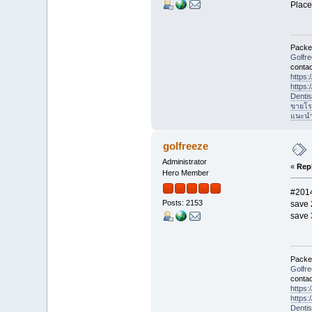
Place
Packet
Golfr
contac
https
https
Denti
ขายโร
แนะนำที
golfreeze
Administrator
«
Repl
Hero Member
#201
Posts: 2153
save 
save
Packet
Golfr
contac
https
https
Denti