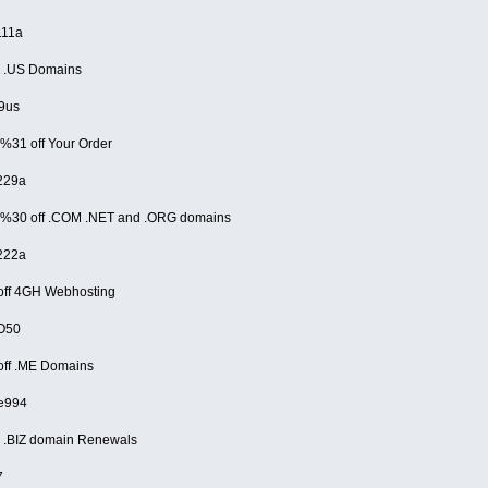
111a
9 .US Domains
9us
%31 off Your Order
229a
 %30 off .COM .NET and .ORG domains
222a
off 4GH Webhosting
O50
ff .ME Domains
e994
 .BIZ domain Renewals
7