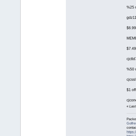
%25 o
gdz1
$6.99
MEM
$7.49
cjctl
%50 o
cjcss
$1 of
cjcon
«
Last
Packet
Golfr
contac
https
https