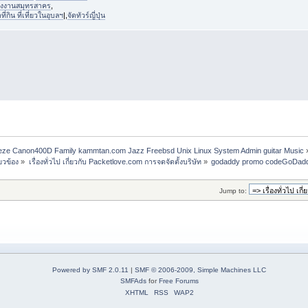
งงานสมุทรสาคร
,
่กิน ที่เที่ยวในอุบลฯ
|,
จัดทัวร์ญี่ปุ่น
freeze Canon400D Family kammtan.com Jazz Freebsd Unix Linux System Admin guitar Music
่ยวข้อง
»
เรื่องทั่วไป เกี่ยวกับ Packetlove.com การจดจัดตั้งบริษัท
»
godaddy promo codeGoDadd
Jump to:
Powered by SMF 2.0.11
|
SMF © 2006-2009, Simple Machines LLC
SMFAds
for
Free Forums
XHTML
RSS
WAP2