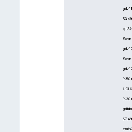
gdz1
$3.4
cjc34
Save 
gdz1
Save
gdz1
%50 
HOH
%30 o
gdbb
$7.49
emfb