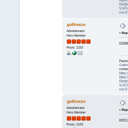
Denti
ขายโร
แนะนำที
golfreeze
Administrator
«
Repl
Hero Member
GDBB
Posts: 2153
Packet
Golfr
contac
https
https
Denti
ขายโร
แนะนำที
golfreeze
Administrator
«
Repl
Hero Member
#2013
Posts: 2153