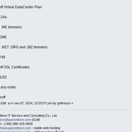
ff Virtual DataCenter Plan
124a
 .ME domains
EME
 .NET .ORG and .BIZ domains
d749
ff SSL Certificates
l12t2
f any order
eoff
 Edit: มกราคม 07, 2014, 12:03:07 pm by golfreeze
»
love IT Service and Consulting Co., Ltd.
eeze@packetlove.com
(Golf)
t : (+66) 086-415-0926
://www.packetlove.com
: stable web hosting
://www.kammatan.com
: สติปัฏฐาน4 พาเที่ยววัด,