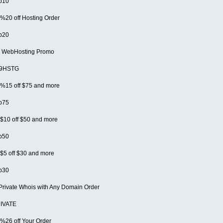
p10
%20 off Hosting Order
p20
9 WebHosting Promo
99HSTG
%15 off $75 and more
p75
$10 off $50 and more
p50
$5 off $30 and more
p30
Private Whois with Any Domain Order
RIVATE
%26 off Your Order