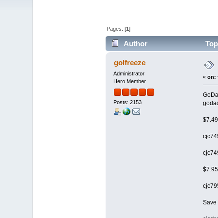
Pages: [
1
]
Author
Top
golfreeze
Administrator
«
on:
Hero Member
GoDad
Posts: 2153
goda
$7.49
cjc74
cjc74
$7.9
cjc7
Save 