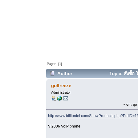
Pages: [
1
]
Author
Topic: สั่งซื้
golfreeze
Administrator
«
on:
ตุล
http://www.billiontel.com/ShowProducts.php?PrdID=1
VI2006 VoIP phone