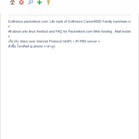
Golfreeze.packetlove.com: Life style of Golfreeze Canon400D Family kammtan.com J
»
All about unix linux freebsd and FAQ for Packetlove.com Web hosting , Mail hosting , V
»
เกี่ยวกับ Voice over Internet Protocol (VoIP) + IP-PBX server
»
สั่งซื้อ โทรศัพท์ ip phone ราคาถูก