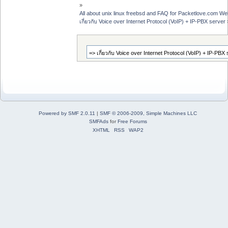
»
All about unix linux freebsd and FAQ for Packetlove.com Web
เกี่ยวกับ Voice over Internet Protocol (VoIP) + IP-PBX server
Powered by SMF 2.0.11
|
SMF © 2006-2009, Simple Machines LLC
SMFAds
for
Free Forums
XHTML
RSS
WAP2