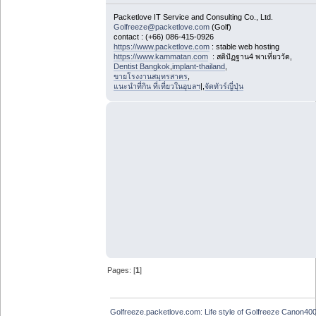
Packetlove IT Service and Consulting Co., Ltd.
Golfreeze@packetlove.com
(Golf)
contact : (+66) 086-415-0926
https://www.packetlove.com
: stable web hosting
https://www.kammatan.com
: สติปัฏฐาน4 พาเที่ยววัด,
Dentist Bangkok
,
implant-thailand
,
ขายโรงงานสมุทรสาคร
,
แนะนำที่กิน ที่เที่ยวในอุบลฯ
|,
จัดทัวร์ญี่ปุ่น
Pages: [
1
]
Golfreeze.packetlove.com: Life style of Golfreeze Canon