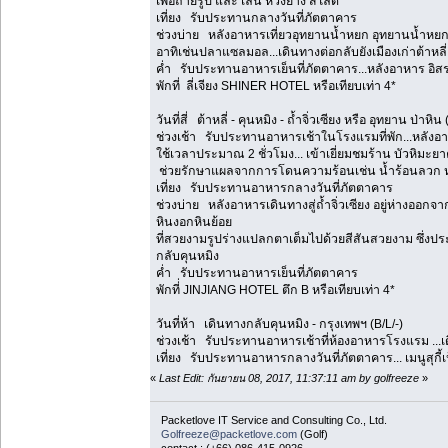
เพื่อถ่ายรูป และ เล่น ห่วงยาง สไลด์
เที่ยง รับประทานกลางวันที่ภัตตาคาร
ช่วงบ่าย หลังอาหารเที่ยวอุทยานน้ำหยก อุทยานน้ำหย
อาทิเช่นปลาแซลมอล...เดินทางต่อกลับยังเมืองเก่าต้าหลี่
ค่ำ รับประทานอาหารเย็นที่ภัตตาคาร...หลังอาหาร อิส
พักที่ ลี่เจียง SHINER HOTEL หรือเทียบเท่า 4*
วันที่สี่ ต้าหลี่ - คุนหมิง - ถ้ำจิ่วเซียง หรือ อุทยาน ป่าหิน
ช่วงเช้า รับประทานอาหารเช้าในโรงแรมที่พัก...หลังอา
ใช้เวลาประมาณ 2 ชั่วโมง... เข้าเยี่ยมชมร้าน บัวหิมะ
ช่วยรักษาแผลจากการโดนความร้อนเช่น น้ำร้อนลวก หร
เที่ยง รับประทานอาหารกลางวันที่ภัตตาคาร
ช่วงบ่าย หลังอาหารเดินทางสู่ถ้ำจิ่วเซียง อยู่ห่าง
หินงอกหินย้อย
ที่สวยงามรูปร่างแปลกตาเต็มไปด้วยสีสันสวยงาม ซึ่งปร
กลับคุนหมิง
ค่ำ รับประทานอาหารเย็นที่ภัตตาคาร
พักที่่ JINJIANG HOTEL ตึก B หรือเทียบเท่า 4*
วันที่ห้า เดินทางกลับคุนหมิง - กรุงเทพฯ (B/L/-)
ช่วงเช้า รับประทานอาหารเช้าที่ห้องอาหารโรงแรม ...เ
เที่ยง รับประทานอาหารกลางวันที่ภัตตาคาร... เมนูสุกี้เห
«
Last Edit: กันยายน 08, 2017, 11:37:11 am by golfreeze
»
Packetlove IT Service and Consulting Co., Ltd.
Golfreeze@packetlove.com
(Golf)
contact : (+66) 086-415-0926