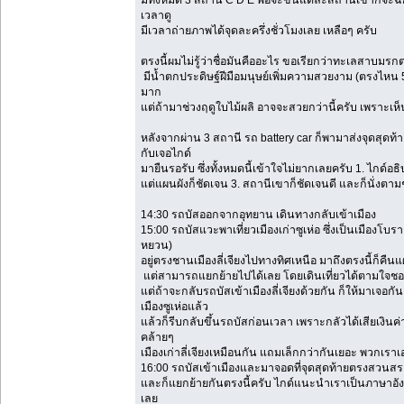
เวลาดู
มีเวลาถ่ายภาพได้จุดละครึ่งชั่วโมงเลย เหลือๆ ครับ
ตรงนี้ผมไม่รู้ว่าชื่อมันคืออะไร ขอเรียกว่าทะเลสาบมรกตแ
มีน้ำตกประดิษฐ์ฝีมือมนุษย์เพิ่มความสวยงาม (ตรงไหน 
มาก
แต่ถ้ามาช่วงฤดูใบไม้ผลิ อาจจะสวยกว่านี้ครับ เพราะเ
หลังจากผ่าน 3 สถานี รถ battery car ก็พามาส่งจุดสุดท
กับเจอไกด์
มายืนรอรับ ซึ่งทั้งหมดนี้เข้าใจไม่ยากเลยครับ 1. ไกด์อ
แต่แผนผังก็ชัดเจน 3. สถานีเขาก็ชัดเจนดี และก็นั่งตาม
14:30 รถบัสออกจากอุทยาน เดินทางกลับเข้าเมือง
15:00 รถบัสแวะพาเที่ยวเมืองเก่าซูเห่อ ซึ่งเป็นเมืองโบร
หยวน)
อยู่ตรงชานเมืองลี่เจียงไปทางทิศเหนือ มาถึงตรงนี้ก็คืนแ
แต่สามารถแยกย้ายไปได้เลย โดยเดินเที่ยวได้ตามใจชอบ แล
แต่ถ้าจะกลับรถบัสเข้าเมืองลี่เจียงด้วยกัน ก็ให้มาเจอ
เมืองซูเห่อแล้ว
แล้วก็รีบกลับขึ้นรถบัสก่อนเวลา เพราะกลัวได้เสียเงินค่า
คล้ายๆ
เมืองเก่าลี่เจียงเหมือนกัน แถมเล็กกว่ากันเยอะ พวกเราเองพ
16:00 รถบัสเข้าเมืองและมาจอดที่จุดสุดท้ายตรงสวนสระ
และก็แยกย้ายกันตรงนี้ครับ ไกด์แนะนำเราเป็นภาษาอังกฤษว
เลย