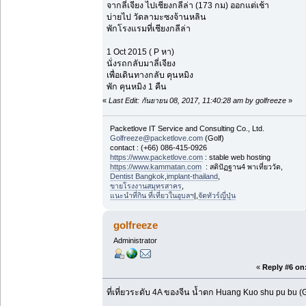
จากลี่เจียง ไปเชียงกลีล่า (173 กม) ออกแต่เช้า
บ่ายไป วัดลามะซงจ้านหลิน
พักโรงแรมที่เชียงกลีล่า
1 Oct 2015 ( P หา)
นั่งรถกลับมาลี่เจียง
เพื่อเดินทางกลับ คุนหมิง
พัก คุนหมิง 1 คืน
«
Last Edit: กันยายน 08, 2017, 11:40:28 am by golfreeze
»
Packetlove IT Service and Consulting Co., Ltd.
Golfreeze@packetlove.com
(Golf)
contact : (+66) 086-415-0926
https://www.packetlove.com
: stable web hosting
https://www.kammatan.com
: สติปัฏฐาน4 พาเที่ยววัด,
Dentist Bangkok
,
implant-thailand
,
ขายโรงงานสมุทรสาคร
,
แนะนำที่กิน ที่เที่ยวในอุบลฯ
|,
จัดทัวร์ญี่ปุ่น
golfreeze
Administrator
«
Reply #6 on
ที่เที่ยวระดับ 4A ของจีน น้ำตก Huang Kuo shu pu b