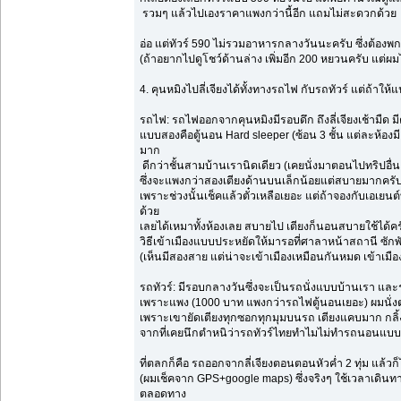
รวมๆ แล้วไปเองราคาแพงกว่านี้อีก แถมไม่สะดวกด้วย
อ่อ แต่ทัวร์ 590 ไม่รวมอาหารกลางวันนะครับ ซึ่งต้องพก
(ถ้าอยากไปดูโชว์ด้านล่าง เพิ่มอีก 200 หยวนครับ แต่ผ
4. คุนหมิงไปลี่เจียงได้ทั้งทางรถไฟ กับรถทัวร์ แต่ถ้าให
รถไฟ: รถไฟออกจากคุนหมิงมีรอบดึก ถึงลี่เจียงเช้ามืด มีต
แบบสองคือตู้นอน Hard sleeper (ซ้อน 3 ชั้น แต่ละห้องม
มาก
ดีกว่าชั้นสามบ้านเรานิดเดียว (เคยนั่งมาตอนไปทริปอื่
ซึ่งจะแพงกว่าสองเตียงด้านบนเล็กน้อยแต่สบายมากครับ แ
เพราะช่วงนั้นเช็คแล้วตั๋วเหลือเยอะ แต่ถ้าจองกับเอเยนต
ด้วย
เลยได้เหมาทั้งห้องเลย สบายไป เตียงก็นอนสบายใช้ได้คร
วิธีเข้าเมืองแบบประหยัดให้มารอที่ศาลาหน้าสถานี ซัก
(เห็นมีสองสาย แต่น่าจะเข้าเมืองเหมือนกันหมด เข้าเมืองใ
รถทัวร์: มีรอบกลางวันซึ่งจะเป็นรถนั่งแบบบ้านเรา 
เพราะแพง (1000 บาท แพงกว่ารถไฟตู้นอนเยอะ) ผมนั่งต
เพราะเขายัดเตียงทุกซอกทุกมุมบนรถ เตียงแคบมาก กลิ้ง
จากที่เคยนึกตำหนิว่ารถทัวร์ไทยทำไมไม่ทำรถนอนแบบนี้
ที่ตลกก็คือ รถออกจากลี่เจียงตอนตอนหัวค่ำ 2 ทุ่ม แล้วก็
(ผมเช็คจาก GPS+google maps) ซึ่งจริงๆ ใช้เวลาเดิน
ตลอดทาง