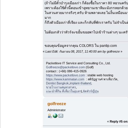
(ถ้าไม่มีตั๋วบำรุงเมืองเก่า ก็ต้องซื้อในราคา 80 หยวนครับ
เพราะต้องใช้ตั๋วนี้ตอนเข้าอุทยานเขาหิมะมังกรหยกด้วย 
ในสวนสวยมากจริงๆ ครับ ห้ามพลาดเลย ไม่งั้นเหมือนมาไ
มาก
ก็ถึงตัวเมืองเก่าลี่เจียง และก็กลับที่พักเราครับ ไม่จำเป็
ไม่ต้องกลัวว่าทัวร์จะขยั้นขยอพาไปเข้าร้านต่างๆ นะครับ
ขอบคุณข้อมูลจากคุณ​ COLORS ใน pantip.com
«
Last Edit: กันยายน 08, 2017, 11:40:00 am by golfreeze
»
Packetlove IT Service and Consulting Co., Ltd.
Golfreeze@packetlove.com
(Golf)
contact : (+66) 086-415-0926
https://www.packetlove.com
: stable web hosting
https://www.kammatan.com
: สติปัฏฐาน4 พาเที่ยววัด,
Dentist Bangkok
,
implant-thailand
,
ขายโรงงานสมุทรสาคร
,
แนะนำที่กิน ที่เที่ยวในอุบลฯ
|,
จัดทัวร์ญี่ปุ่น
golfreeze
Administrator
«
Reply #5 on