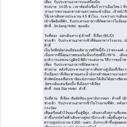
เที่ยง รับประทานอาหารบนเครื่องบิน
ช่วงบ่าย 14.05 น. เวลาท้องถิ่นซึ่งเร็วกว่าเมืองไทย 1 ช
ผ่านการตรวจเอกสารด่านตรวจคนเข้าเมือง...เจ้าหน้าจี
ใช้เวลาเดินทางประมาณ 4.5 ชั่วโมง...ระหว่างการเดินทาง
เข้าเช็คอินที่พัก...รับประทานอาหารที่ภัตตาคารในห้อ
พักที่ JinJiang Hotel : คุนหมิง
วันที่สอง ออกเดินทาง สู่ ต้าหลี่ - ลี่เจียง (B/L/D)
ช่วงเช้า รับประทานอาหารเช้าที่ห้องอาหารโรงแรม...นำ
ต้าลี่
เป็นวัดที่สมัยก่อนมีฮ่องเต้มาบวชที่วัดนี้ถึง 13 พระองค์...
เนื่องจากที่นี่คุณภาพของเงินนั้นบริสุทธิ์ถึง 99 % ... เ
อาทิ การแสดงนาฎศิลป์ พิธีการแต่งงาน วิธีการชงน้ำชา 
เที่ยง รับประทานอาหารที่ภัตตาคาร
ช่วงบ่าย หลังรับประทานอาหาร เดินทางสู่เมืองลี่เจีย
ถึงเมืองเก่าลี่เจียง พาชมสระน้ำมังกรดำชมความงาม
ทิวทัศน์ของเทือกเขาหิมะมังกรหยกให้เห็นได้อย่างชัดเจน.
อิสระเดินเล่นช้อปปิ้ง ที่เมืองเก่าลี่เจียง
พักที่ Asia Star Hotel : ต้าลี่ :
วันที่สาม ลี่เจียง -สัมผัสหิมะภูเขามังกรหยก - ต้าหลี่ (B
ช่วงเช้า รับประทานอาหารเช้าในโรงแรมที่พัก...หลังอา
กระป๋อง
เพื่อเตรียมตัวไว้ขณะขึ้นสู่ที่สูง... เดินทางถึงสถานที่
นำขึ้นรถบัสไฟฟ้าเดินทางสู่สถานีกระเช้า เพ่ื่อขึ้นสู่ส
ความสูงประมาณ 4,300.- เมตร...นั่งกระเช้าขึ้นสู่ยอด