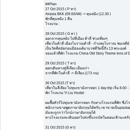
##Plan
27 Oct 2015 ( P หา)
Airasia BKK (09.00AM) -> คุนหมิง (12.30 )
พักที่คุนหมิง 1 คืน
โรงแรม :
28 Oct 2015 ( G หา )
ออกจากคุนหมิง ไปที่เมือง ต้าลี่ ช่วงเที่ยงๆ
เที่ยวในต้าลี่ เมืองโบราณต้าลี่ - กำแพงโบราณ ชมเจดีย์
เป็นวัดที่สมัยก่อนมีฮ่องเต้มาบวชที่วัดนี้ถึง 13 พระองค์
จองแล้วที่พัก โรงแรม China Old Story Theme Inns of D
29 Oct 2015 ( T หา)
ออกเดินทางสู่ลี่เจียง เมืองเก่า
จากที่พักในต้าลี่ -> ลี่เจียง (173 กม)
30 Oct 2015 (T หา)
เที่ยวในลี่เจียง ไปหุบเขามังกรหยก 1 day trip เริ่ม 8.00 -
พัก โรงแรม Yi Liu Hostel
ผมซื้อทัวร์ไปหุบเขามังกรหยก กับทางโรงแรมที่พัก ซึ่งโรง
พนักงานขายพูดภาษาอังกฤษได้ครับ เขาขายเป็นpacka
มันจะถูกกว่าไกน์ภาษาอังกฤษได้
ทางโรงแรมจะเดินออกไปส่งขึ้นรถบัสในตอนเช้านะครับ ด้
31 Oct 2015 (G หา)