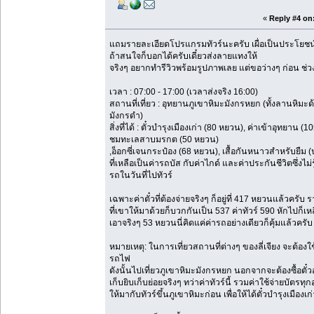
«
Reply #4 on
แถมรายละเอียดโปรแกรมทัวร์นะครับ เผื่อเป็นประโยชน์
ถ้าสนใจก็บอกได้ครับเดี๋ยวส่งลายแทงให้
จริงๆ อยากทำรีวิวพร้อมรูปภาพเลย แต่ขอว่างๆ ก่อน ช่วงน
เวลา : 07:00 - 17:00 (เวลาส่งจริง 16:00)
สถานที่เที่ยว : อุทยานภูเขาหิมะมังกรหยก (ทั้งลานหิม
มังกรดำ)
สิ่งที่ได้ : ตั๋วบำรุงเมืองเก่า (80 หยวน), ค่าเข้าอุทยาน
ชมทะเลสาบมรกต (50 หยวน)
,อ็อกซี่เจนกระป๋อง (68 หยวน), เสื้อกันหนาวสำหรับยืม (
ที่เหลือเป็นค่ารถบัส กับค่าไกด์ และค่าประกันชีวิตซึ่งไม่
รถในวันที่ไปทัวร์
เฉพาะค่าตั๋วที่ต้องจ่ายจริงๆ ก็อยู่ที่ 417 หยวนแล้วครั
ที่เขาให้มาด้วยก็บวกกันเป็น 537 ค่าทัวร์ 590 หักไปก็
เอาจริงๆ 53 หยวนนี่คิดแค่ค่ารถอย่างเดียวก็คุ้มแล้วครั
หมายเหตุ: ในการเที่ยวสถานที่ต่างๆ ของลี่เจียง จะต้องใ
รถไฟ
ดังนั้นไปเที่ยวภูเขาหิมะมังกรหยก นอกจากจะต้องซื้อตั๋วอุท
เก็บยิบเก็บย่อยจริงๆ ทว่าค่าทัวร์นี้ รวมค่าใช้จ่ายบัตรทุกอ
ให้มากับทัวร์ขึ้นภูเขาหิมะก่อน เพื่อให้ได้ตั๋วบำรุงเมืองเก่