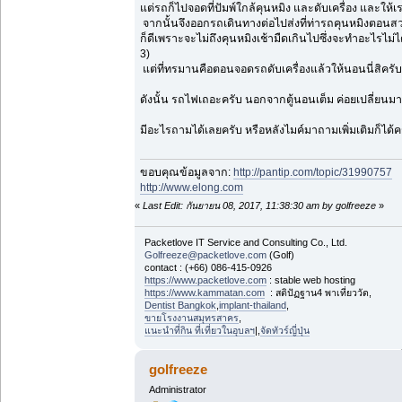
แต่รถก็ไปจอดที่ปัมพ์ใกล้คุนหมิง และดับเครื่อง และให
จากนั้นจึงออกรถเดินทางต่อไปส่งที่ท่ารถคุนหมิงตอนสว
ก็ดีเพราะจะไม่ถึงคุนหมิงเช้ามืดเกินไปซึ่งจะทำอะไรไม
3)
แต่ที่ทรมานคือตอนจอดรถดับเครื่องแล้วให้นอนนี่สิคร
ดังนั้น รถไฟเถอะครับ นอกจากตู้นอนเต็ม ค่อยเปลี่ยนมา
มีอะไรถามได้เลยครับ หรือหลังไมค์มาถามเพิ่มเติมก็ไ
ขอบคุณข้อมูลจาก:
http://pantip.com/topic/31990757
http://www.elong.com
«
Last Edit: กันยายน 08, 2017, 11:38:30 am by golfreeze
»
Packetlove IT Service and Consulting Co., Ltd.
Golfreeze@packetlove.com
(Golf)
contact : (+66) 086-415-0926
https://www.packetlove.com
: stable web hosting
https://www.kammatan.com
: สติปัฏฐาน4 พาเที่ยววัด,
Dentist Bangkok
,
implant-thailand
,
ขายโรงงานสมุทรสาคร
,
แนะนำที่กิน ที่เที่ยวในอุบลฯ
|,
จัดทัวร์ญี่ปุ่น
golfreeze
Administrator