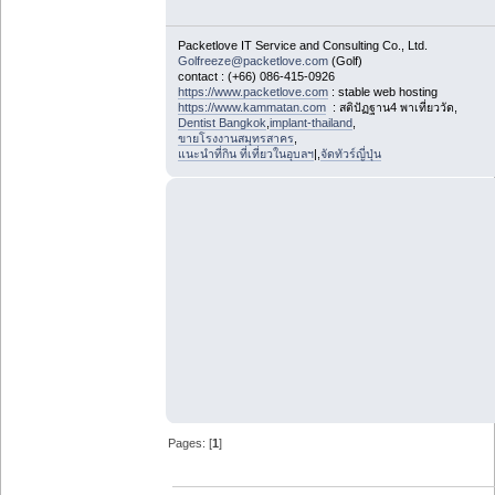
Packetlove IT Service and Consulting Co., Ltd.
Golfreeze@packetlove.com
(Golf)
contact : (+66) 086-415-0926
https://www.packetlove.com
: stable web hosting
https://www.kammatan.com
: สติปัฏฐาน4 พาเที่ยววัด,
Dentist Bangkok
,
implant-thailand
,
ขายโรงงานสมุทรสาคร
,
แนะนำที่กิน ที่เที่ยวในอุบลฯ
|,
จัดทัวร์ญี่ปุ่น
Pages: [
1
]