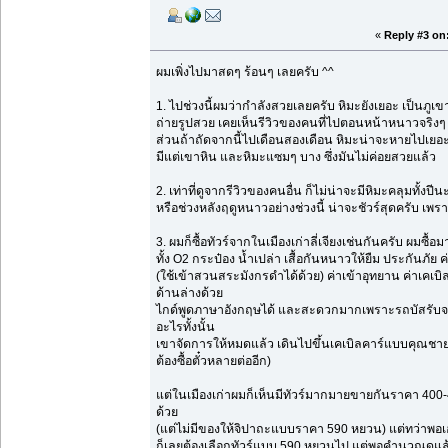
«
Reply #3 on
ผมเพิ่งไปมาสดๆ ร้อนๆ เลยครับ ^^
1. ไปช่วงนี้ผมว่ากำลังสวยเลยครับ หิมะยังเยอะ เป็
ถ่ายรูปสวย เคยเห็นรีวิวของคนที่ไปตอนหน้าหนาวจริง
ส่วนถ้าถัดจากนี้ไปเดือนสองเดือน หิมะน่าจะหายไปเยอะแ
มีแต่เขาหิน และหิมะแซมๆ บาง ซึ่งมันไม่ค่อยสวยแล้ว
2. เท่าที่ดูจากรีวิวของคนอื่น ก็ไม่น่าจะมีหิมะคลุมทั้ง
หรือช่วงหลังฤดูหนาวอย่างช่วงนี้ น่าจะชัวร์สุดครับ เพร
3. ผมก็ซื้อทัวร์จากในเมืองเก่าลี่เจียงเช่นกันครับ ผม
ทั้ง O2 กระป๋อง น้ำเปล่า เสื้อกันหนาวให้ยืม ประกันภัย
(ใช้เข้าสวนสระมังกรดำได้ด้วย) ค่าเข้าอุทยาน ค่าเค
ด้านล่างด้วย
ไกด์พูดภาษาอังกฤษได้ และสะดวกมากเพราะรถบัสรับจากโ
อะไรทั้งนั้น
เขาจัดการให้หมดแล้ว เดินไปขึ้นเคเบิลคาร์แบบคุณชาย
ต้องซื้อตั๋วหลายต่ออีก)
แต่ในเมืองเก่าผมก็เห็นมีทัวร์มากมายขายกันราคา 400
ด้วย
(แต่ไม่มีของให้จิปาถะแบบราคา 590 หยวน) แต่ทว่าพอเอเ
ก็เลยต้องเลือกทัวร์แบบ 590 หยวนไป แต่พอคำนวณดูแล