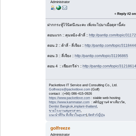
Administrator
«
Reply #2 on
ฝากกระทู้ไว้นิดนึงนะคะ เพิ่งจะไปมาเมื่อตุลานี้ค่ะ
ตอนแรก :: คุนหมิง-ต้าลี่ ::
http://pantip.com/topic/3117
ตอน 2 :: ต้าลี่ - ลี่เจียง ::
http://pantip.com/topic/311844
ตอน 3 :: ลี่เจียง ::
http://pantip.com/topic/31196865
ตอน 4 :: เชียงกรีล่า ::
http://pantip.com/topic/3121861
Packetlove IT Service and Consulting Co., Ltd.
Golfreeze@packetlove.com
(Golf)
contact : (+66) 086-415-0926
https://www.packetlove.com
: stable web hosting
https://www.kammatan.com
: สติปัฏฐาน4 พาเที่ยววัด,
Dentist Bangkok
,
implant-thailand
,
ขายโรงงานสมุทรสาคร
,
แนะนำที่กิน ที่เที่ยวในอุบลฯ
|,
จัดทัวร์ญี่ปุ่น
golfreeze
Administrator