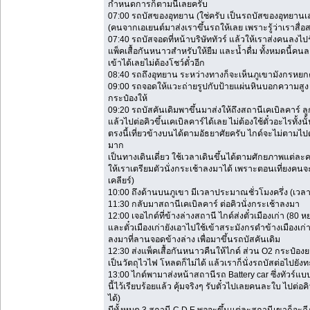
กำหนดการก็ตามนี้เลยครับ
07:00 รถบัสของอุทยาน (ใช่ครับ เป็นรถบัสของอุทยานเลย
(คนจากเอเยนต์มาส่งเราขึ้นรถให้เลย เพราะรู้ว่าเราสื่อ
07:40 รถบัสจอดที่หน้าบริษัททัวร์ แล้วให้เราส่งคนลงไ
แพ็คเสื้อกันหนาวสำหรับให้ยืม และน้ำดื่ม ทั้งหมดนี้ค
เข้าได้เลยไม่ต้องโชว์ตั๋วอีก
08:40 รถถึงอุทยาน ระหว่างทางก็จะเห็นภูเขามังกรหยกค
09:00 รถจอดให้แวะถ่ายรูปกับป้ายแผ่นหินบอกความสูง ข
กระป๋องให้
09:20 รถบัสคันเดิมพาขึ้นมาส่งให้ถึงสถานีเคเบิลคาร์ ลู
แล้วไปต่อคิวขึ้นเคเบิลคาร์ได้เลย ไม่ต้องใช้ตั๋วอะไรทั
ตรงนี้เที่ยวข้างบนได้ตามอัธยาศัยครับ ไกด์จะไม่ตามไป
มาก
เป็นทางเดินเดี่ยว ใช้เวลาเดินขึ้นได้ตามศักยภาพแต่ละค
ให้เราเตรียมตัวนั่งกระเช้าลงมาได้ เพราะตอนเที่ยงค
เคลียร์)
10:00 ถึงด้านบนภูเขา มีเวลาประมาณชั่วโมงครึ่ง (เวลา
11:30 กลับมาสถานีเคเบิลคาร์ ต่อคิวนั่งกระเช้าลงมา
12:00 เจอไกด์ที่ข้างล่างสถานี ไกด์ส่งตั๋วเมืองเก่า (80 
และตั๋วเมืองเก่ายังเอาไปใช้เข้าสระมังกรดำข้างเมืองเก่
ลงมาที่ลานจอดข้างล่าง เพื่อมาขึ้นรถบัสคันเดิม
12:30 ส่งแพ็คเสื้อกันหนาวคืนให้ไกด์ ส่วน O2 กระป๋องยก
เป็นวัตถุไวไฟ โหลดก็ไม่ได้ แล้วเราก็นั่งรถบัสต่อไปยังท
13:00 ไกด์พามาส่งหน้าสถานีรถ Battery car ซึ่งทัวร์แ
นี้ไว้เรียบร้อยแล้ว คุ้มจริงๆ รับตั๋วไปเลยคนละใบ ไปต่อ
ได้)
มีทั้งหมด 3 สถานี C D E พอจะขึ้นแต่ละสถานีเขาก็จะฉีก