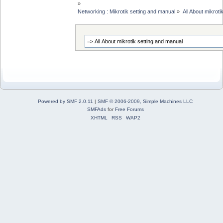
»
Networking : Mikrotik setting and manual
»
All About mikroti
Powered by SMF 2.0.11
|
SMF © 2006-2009, Simple Machines LLC
SMFAds
for
Free Forums
XHTML
RSS
WAP2