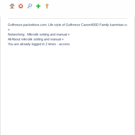
Golfreeze.packetlove.com: Life style of Golfreeze Canon400D Family kammtan.com J
»
Networking : Mikrotik setting and manual
»
All About mikrotik setting and manual
»
You are already logged in 2 times - access