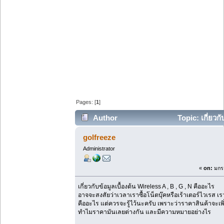
Pages: [
1
]
Author
Topic: เกี่ยวก
68383 times)
golfreeze
Administrator
«
on:
มกรา
เกี่ยวกับข้อมูลเบื้องต้น Wireless A , B , G , N คืออะไร
อาจจะสงสัยว่าเวลาเราซื้อโน็ตบุ๊คหรือเร้าเตอร์ไวเรส เร
คืออะไร แต่ควรจะรู้ไว้นะครับ เพราะว่าราคาสินค้าจะเพิ่
ทำไมราคามันเลยต่างกัน และมีความหมายอย่างไร