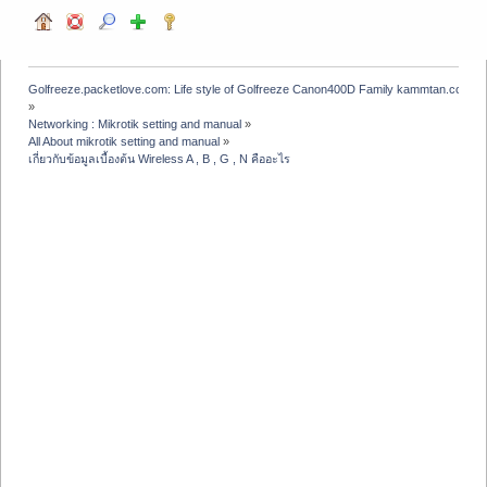
Golfreeze.packetlove.com: Life style of Golfreeze Canon400D Family kammtan.com J
»
Networking : Mikrotik setting and manual
»
All About mikrotik setting and manual
»
เกี่ยวกับข้อมูลเบื้องต้น Wireless A , B , G , N คืออะไร