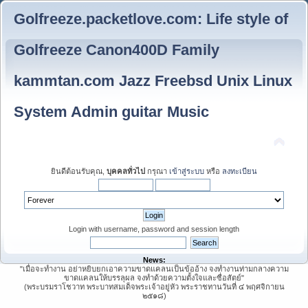
Golfreeze.packetlove.com: Life style of
Golfreeze Canon400D Family
kammtan.com Jazz Freebsd Unix Linux
System Admin guitar Music
ยินดีต้อนรับคุณ,
บุคคลทั่วไป
กรุณา
เข้าสู่ระบบ
หรือ
ลงทะเบียน
Login with username, password and session length
News:
"เมื่อจะทำงาน อย่าหยิบยกเอาความขาดแคลนเป็นข้ออ้าง จงทำงานท่ามกลางความ
ขาดแคลนให้บรรลุผล จงทำด้วยความตั้งใจและซื่อสัตย์"
(พระบรมราโชวาท พระบาทสมเด็จพระเจ้าอยู่หัว พระราชทานวันที่ ๔ พฤศจิกายน
๒๕๑๘)