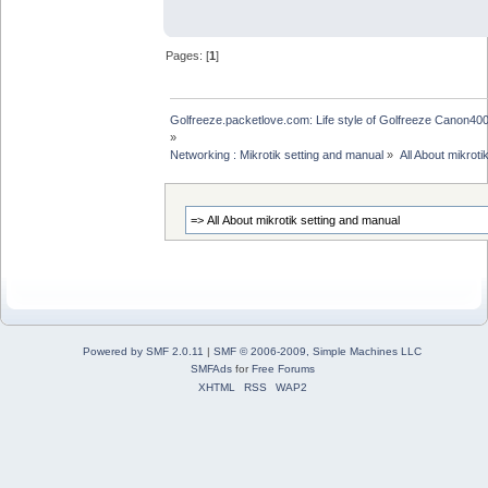
Pages: [
1
]
Golfreeze.packetlove.com: Life style of Golfreeze Canon
»
Networking : Mikrotik setting and manual
»
All About mikroti
Powered by SMF 2.0.11
|
SMF © 2006-2009, Simple Machines LLC
SMFAds
for
Free Forums
XHTML
RSS
WAP2