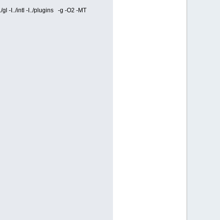
-I../intl -I../plugins -g -O2 -MT