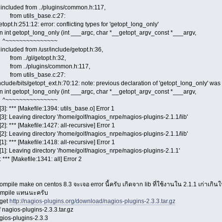
le included from ../plugins/common.h:117,
 utils_base.c:27:
getopt.h:251:12: error: conflicting types for 'getopt_long_only'
n int getopt_long_only (int ___argc, char *__getopt_argv_const *___argv,
~~~~~~~~~~~~~
e included from /usr/include/getopt.h:36,
 ../gl/getopt.h:32,
 ../plugins/common.h:117,
 utils_base.c:27:
include/bits/getopt_ext.h:70:12: note: previous declaration of 'getopt_long_only' was
n int getopt_long_only (int ___argc, char *__getopt_argv_const *___argv,
~~~~~~~~~~~~~
3]: *** [Makefile:1394: utils_base.o] Error 1
3]: Leaving directory '/home/golf/nagios_nrpe/nagios-plugins-2.1.1/lib'
]: *** [Makefile:1427: all-recursive] Error 1
2]: Leaving directory '/home/golf/nagios_nrpe/nagios-plugins-2.1.1/lib'
]: *** [Makefile:1418: all-recursive] Error 1
1]: Leaving directory '/home/golf/nagios_nrpe/nagios-plugins-2.1.1'
*** [Makefile:1341: all] Error 2
ompile make on centos 8.3 จะเจอ error นี้ครับ เกิดจาก lib ที่ใช้งานใน 2.1.1 เก่าเก
ompile แทนนะครับ
get
http://nagios-plugins.org/download/nagios-plugins-2.3.3.tar.gz
f nagios-plugins-2.3.3.tar.gz
gios-plugins-2.3.3