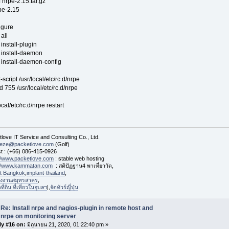
f nrpe-2.15.tar.gz
pe-2.15
igure
all
install-plugin
install-daemon
install-daemon-config
t-script /usr/local/etc/rc.d/nrpe
 755 /usr/local/etc/rc.d/nrpe
ocal/etc/rc.d/nrpe restart
love IT Service and Consulting Co., Ltd.
eeze@packetlove.com
(Golf)
t : (+66) 086-415-0926
://www.packetlove.com
: stable web hosting
://www.kammatan.com
: สติปัฏฐาน4 พาเที่ยววัด,
st Bangkok
,
implant-thailand
,
งงานสมุทรสาคร
,
่กิน ที่เที่ยวในอุบลฯ
|,
จัดทัวร์ญี่ปุ่น
Re: Install nrpe and nagios-plugin in remote host and
nrpe on monitoring server
ly #16 on:
มิถุนายน 21, 2020, 01:22:40 pm »