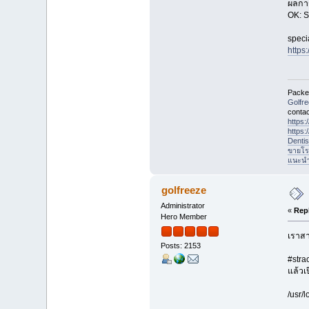
ผลการ
OK: S
specia
https
Packet
Golfr
contac
https
https
Denti
ขายโร
แนะนำที
golfreeze
Administrator
«
Rep
Hero Member
เราสา
Posts: 2153
#stra
แล้วเ
/usr/