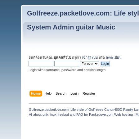
Golfreeze.packetlove.com: Life st
System Admin guitar Music
ยินดีต้อนรับคุณ,
บุคคลทั่วไป
กรุณา
เข้าสู่ระบบ
หรือ
ลงทะเบียน
Login with username, password and session length
Home
Help
Search
Login
Register
Golfreeze.packetlove.com: Life style of Golfreeze Canon400D Family k
All about unix linux freebsd and FAQ for Packetlove.com Web hosting , Ma