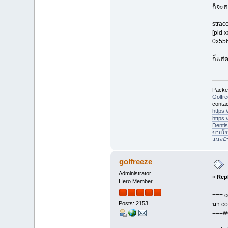
ก็จะส
strac
[pid 
0x556
ก็แสด
Packet
Golfr
contac
https
https
Denti
ขายโร
แนะนำที
golfreeze
Administrator
«
Rep
Hero Member
=== c
Posts: 2153
มา c
===w