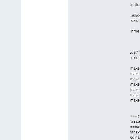
In fi
from
../gl/
exter
^~~
In fil
from
from
from
/usr/
exter
^~~
make[
make[
make[2
make[
make[1
make[
make: 
=== c
มา c
===w
tar zx
cd na