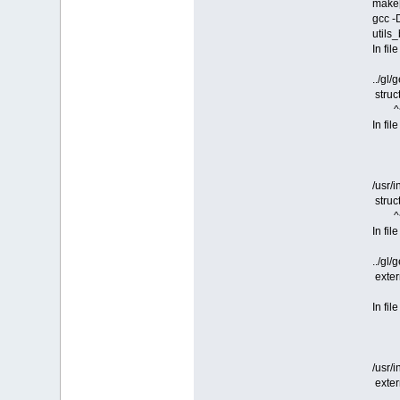
make[
gcc -
utils
In fi
from
../gl/
struc
^~
In fil
from
from
from
/usr/i
struc
^~
In fi
from
../gl/
exter
^~~
In fil
from
from
from
/usr/
exter
^~~