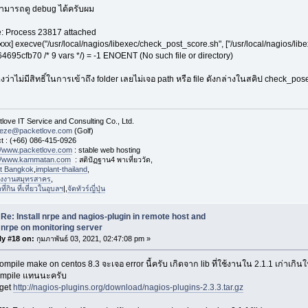
ามารถดู debug ได้ครับผม
e: Process 23817 attached
xxxx] execve("/usr/local/nagios/libexec/check_post_score.sh", ["/usr/local/nagios/li
4695cfb70 /* 9 vars */) = -1 ENOENT (No such file or directory)
งว่าไม่มีสิทธิ์ในการเข้าถึง folder เลยไม่เจอ path หรือ file ดังกล่างในสคิป check_po
love IT Service and Consulting Co., Ltd.
eeze@packetlove.com
(Golf)
t : (+66) 086-415-0926
://www.packetlove.com
: stable web hosting
://www.kammatan.com
: สติปัฏฐาน4 พาเที่ยววัด,
st Bangkok
,
implant-thailand
,
งงานสมุทรสาคร
,
่กิน ที่เที่ยวในอุบลฯ
|,
จัดทัวร์ญี่ปุ่น
Re: Install nrpe and nagios-plugin in remote host and
nrpe on monitoring server
ly #18 on:
กุมภาพันธ์ 03, 2021, 02:47:08 pm »
ompile make on centos 8.3 จะเจอ error นี้ครับ เกิดจาก lib ที่ใช้งานใน 2.1.1 เก่าเก
ompile แทนนะครับ
get
http://nagios-plugins.org/download/nagios-plugins-2.3.3.tar.gz