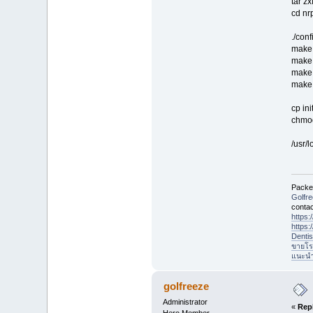
tar zx
cd nr
./conf
make 
make 
make 
make 
cp ini
chmod
/usr/l
Packet
Golfr
contac
https
https
Denti
ขายโร
แนะนำที
golfreeze
Administrator
«
Rep
Hero Member