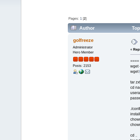
Pages:
1
[
2
]
Author
Topi
times)
golfreeze
Administrator
«
Rep
Hero Member
==== 
Posts: 2153
wget 
wget
tar zx
cd na
usera
pass
./con
instal
chown
chown
cd ..