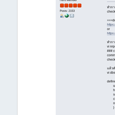
ทำการ
Posts: 2153
check
===do
https
or
https
ทำการ
vi nrp
### c
comma
chec
แล้วท
vi db
defin
use
ho
serv
che
not
}