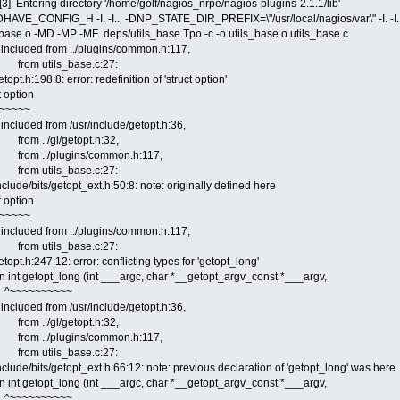
3]: Entering directory '/home/golf/nagios_nrpe/nagios-plugins-2.1.1/lib'
DHAVE_CONFIG_H -I. -I.. -DNP_STATE_DIR_PREFIX=\"/usr/local/nagios/var\" -I. -I../gl 
_base.o -MD -MP -MF .deps/utils_base.Tpo -c -o utils_base.o utils_base.c
le included from ../plugins/common.h:117,
 utils_base.c:27:
getopt.h:198:8: error: redefinition of 'struct option'
t option
~~~~
e included from /usr/include/getopt.h:36,
 ../gl/getopt.h:32,
 ../plugins/common.h:117,
 utils_base.c:27:
nclude/bits/getopt_ext.h:50:8: note: originally defined here
t option
~~~~
le included from ../plugins/common.h:117,
 utils_base.c:27:
getopt.h:247:12: error: conflicting types for 'getopt_long'
n int getopt_long (int ___argc, char *__getopt_argv_const *___argv,
~~~~~~~~
e included from /usr/include/getopt.h:36,
 ../gl/getopt.h:32,
 ../plugins/common.h:117,
 utils_base.c:27:
include/bits/getopt_ext.h:66:12: note: previous declaration of 'getopt_long' was here
n int getopt_long (int ___argc, char *__getopt_argv_const *___argv,
~~~~~~~~