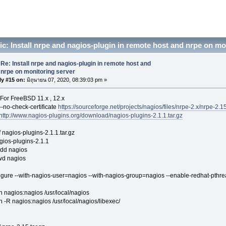
c: Install nrpe and nagios-plugin in remote host and nrpe on m
Re: Install nrpe and nagios-plugin in remote host and
nrpe on monitoring server
ly #15 on:
มิถุนายน 07, 2020, 08:39:03 pm »
For FreeBSD 11.x , 12.x
--no-check-certificate
https://sourceforge.net/projects/nagios/files/nrpe-2.x/nrpe-2.1
http://www.nagios-plugins.org/download/nagios-plugins-2.1.1.tar.gz
f nagios-plugins-2.1.1.tar.gz
gios-plugins-2.1.1
dd nagios
wd nagios
figure --with-nagios-user=nagios --with-nagios-group=nagios --enable-redhat-p
l
 nagios:nagios /usr/local/nagios
 -R nagios:nagios /usr/local/nagios/libexec/