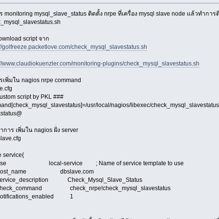
 monitoring mysql_slave_status ติดตั้ง nrpe ที่เครื่อง mysql slave node แล้วทำการติด
_mysql_slavestatus.sh
wnload script จาก
://golfreeze.packetlove.com/check_mysql_slavestatus.sh
://www.claudiokuenzler.com/monitoring-plugins/check_mysql_slavestatus.sh
เพิ่มใน nagios nrpe command
e.cfg
ustom script by PKL ###
nd[check_mysql_slavestatus]=/usr/local/nagios/libexec/check_mysql_slavestatus.
kstatus@
ำการ เพิ่มใน nagios ฝั่ง server
slave.cfg
e service{
 local-service ; Name of service template to use
st_name dbslave.com
ice_description Check_Mysql_Slave_Status
ck_command check_nrpe!check_mysql_slavestatus
ifications_enabled 1