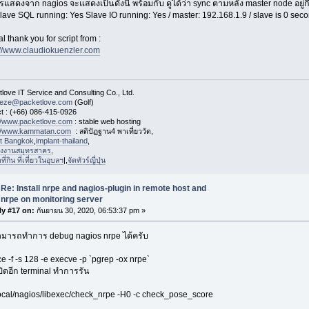
แสดงจาก nagios จะแสดงเป็นดังนี้ พร้อมกับ ดูได้ว่า sync ตามหลัง master node อยู่กี่
lave SQL running: Yes Slave IO running: Yes / master: 192.168.1.9 / slave is 0 se
l thank you for script from :
://www.claudiokuenzler.com
love IT Service and Consulting Co., Ltd.
eeze@packetlove.com
(Golf)
t : (+66) 086-415-0926
://www.packetlove.com
: stable web hosting
://www.kammatan.com
: สติปัฏฐาน4 พาเที่ยววัด,
st Bangkok
,
implant-thailand
,
งงานสมุทรสาคร
,
่กิน ที่เที่ยวในอุบลฯ
|,
จัดทัวร์ญี่ปุ่น
Re: Install nrpe and nagios-plugin in remote host and
nrpe on monitoring server
ly #17 on:
กันยายน 30, 2020, 06:53:37 pm »
มารถทำการ debug nagios nrpe ได้ครับ
ce -f -s 128 -e execve -p `pgrep -ox nrpe`
ปิดอีก terminal ทำการรัน
local/nagios/libexec/check_nrpe -H0 -c check_pose_score