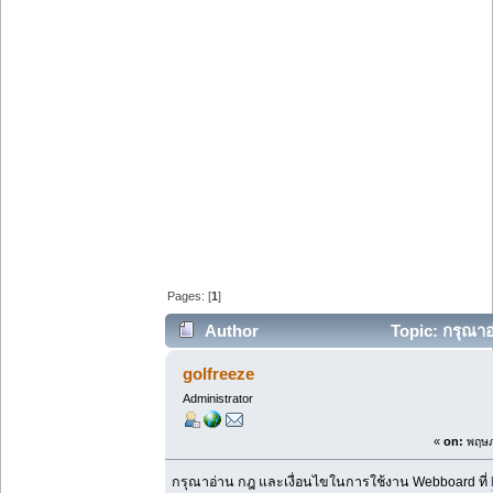
Pages: [
1
]
Author
Topic: กรุณาอ
(Read 106895 times)
golfreeze
Administrator
«
on:
พฤษภ
กรุณาอ่าน กฎ และเงื่อนไขในการใช้งาน Webboard ที่