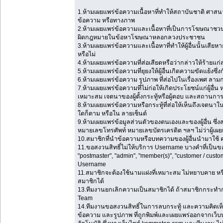
1.ห้ามเผยแพร่ข้อความเนื้อหาที่ทำให้สถาบันชาติ ศาสน
ข้อความ หรือทางภาพ
2.ห้ามเผยแพร่ข้อความและเนื้อหาที่เป็นการโฆษณาชวน
ผิดกฎหมายในข้อหาโฆษณาหลอกลวงประชาชน
3.ห้ามเผยแพร่ข้อความและเนื้อหาที่ทำให้ผู้อื่นนั้นเสียหา
หรือไม่
4.ห้ามเผยแพร่ข้อความที่ส่อเสียดหรือว่ากล่าวให้ร้ายแก่สมา
5.ห้ามเผยแพร่ข้อความที่ยุยงให้ผู้อื่นเกิดความขัดแย้งซึ่งกั
6.ห้ามเผยแพร่ข้อความ รูปภาพ ที่ส่อไปในเรื่องเพศ ล
7.ห้ามเผยแพร่ข้อความที่ไม่ก่อให้เกิดประโยชน์แก่ผู้อื่น ห
เหมาะสม เจตนาของผู้ตั้งกระทู้หรือผู้ตอบ และสถานการ
8.ห้ามเผยแพร่ข้อความหรือกระทู้ที่ส่อให้เห็นถึงเจตนา
ใดก็ตาม หรือใน ลายเซ็นต์
9.ห้ามเผยแพร่ข้อมูลส่วนตัวของตนเองและของผู้อื่น ซึ่
หมายเลขโทรศัพท์ หมายเลขบัตรเครดิต ฯลฯ ไม่ว่าผู้เผย
10.สมาชิกที่นำข้อความหรือบทความของผู้อื่นนำมาใช้ คว
11.ขอสงวนสิทธิ์ไม่ให้บริการ Username บางคำที่เป็นของ
"postmaster", "admin", "member(s)", "customer / cust
Username
11.สมาชิกจะต้องใช้นามแฝงที่เหมาะสม ไม่หยาบคาย หรือส
สมาชิกได้
13.ทีมงานยกเลิกความเป็นสมาชิกได้ ถ้าสมาชิกกระทำ
Team
14.ทีมงานขอสงวนสิทธิ์ในการลบกระทู้ และความคิดเห็
ข้อความ และรูปภาพ ที่ถูกพิมพ์และเผยแพร่ออกจากเว็