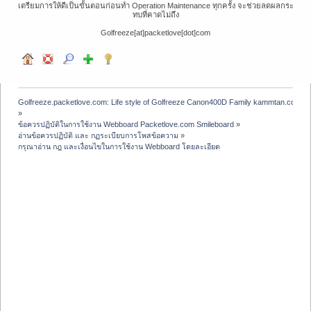
เตรียมการให้ดีเป็นขั้นตอนก่อนทำ Operation Maintenance ทุกครั้ง จะช่วยลดผลกระ
ทบที่คาดไม่ถึง
Golfreeze[at]packetlove[dot]com
Golfreeze.packetlove.com: Life style of Golfreeze Canon400D Family kammtan.com J
»
ข้อควรปฏิบัติในการใช้งาน Webboard Packetlove.com Smileboard
»
อ่านข้อควรปฏิบัติ และ กฏระเบียบการโพสข้อความ
»
กรุณาอ่าน กฎ และเงื่อนไขในการใช้งาน Webboard โดยละเอียด