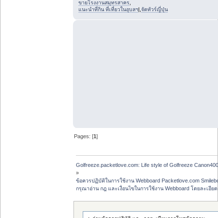
ขายโรงงานสมุทรสาคร
,
แนะนำที่กิน ที่เที่ยวในอุบลฯ
|,
จัดทัวร์ญี่ปุ่น
Pages: [
1
]
Golfreeze.packetlove.com: Life style of Golfreeze Canon
»
ข้อควรปฏิบัติในการใช้งาน Webboard Packetlove.com Smileb
กรุณาอ่าน กฎ และเงื่อนไขในการใช้งาน Webboard โดยละเอียด