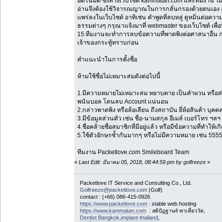
อัตโนมัติ ซึ่งทางเว็บไซต์ kammatan.com และทีมงาน ไม่
อ่านจึงต้องใช้วิจารณญาณในการกลั่นกรองด้วยตนเอง อ
แพร่ลงในเว็บไซต์ อาทิเช่น คำพูดที่ลบหลู่ ดูหมิ่นต่อค
ธรรมต่างๆ กรุณาแจ้งมาที่ webmaster ของเว็บไซต์ เพื่
15.ทีมงานจะทำการลบข้อความที่พาดพิงต่อศาสนาอื่น กล่า
เจ้าของกระทู้ทราบก่อน
คำแนะนำในการตั้งชื่อ
ห้ามใช้ชื่อไม่เหมาะสมดังต่อไปนี้
1.มีความหมายไม่เหมาะสม หยาบคาย เป็นคำผวน หรือ
พนันบอล โดนลบ Account แน่นอน
2.กล่าวพาดพิง หรือล้อเลียน ถึงสถาบัน ยี่ห้อสินค้า บุคคล
3.มีข้อมูลส่วนตัว เช่น ชื่อ-นามสกุล อีเมล์ เบอร์โทร ฯลฯ
4.ชื่อคล้ายชื่อสมาชิกที่มีอยู่แล้ว หรือมีข้อความที่ทำให
5.ใช้ตัวอักษรซ้ำกันมากๆ หรือไม่มีความหมาย เช่น 555
ทีมงาน Packetlove.com Smileboard Team
«
Last Edit: มีนาคม 05, 2018, 08:44:59 pm by golfreeze
»
Packetlove IT Service and Consulting Co., Ltd.
Golfreeze@packetlove.com
(Golf)
contact : (+66) 086-415-0926
https://www.packetlove.com
: stable web hosting
https://www.kammatan.com
: สติปัฏฐาน4 พาเที่ยววัด,
Dentist Bangkok
,
implant-thailand
,