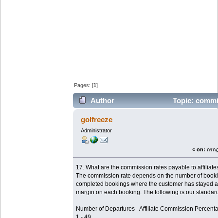
Pages: [
1
]
Author
Topic: commi
times)
golfreeze
Administrator
«
on:
กรกฎ
17. What are the commission rates payable to affiliate
The commission rate depends on the number of bookin
completed bookings where the customer has stayed at 
margin on each booking. The following is our standar
Number of Departures Affiliate Commission Percent
1 - 49