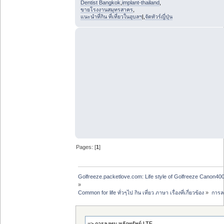
Dentist Bangkok
,
implant-thailand
,
ขายโรงงานสมุทรสาคร
,
แนะนำที่กิน ที่เที่ยวในอุบลฯ
|,
จัดทัวร์ญี่ปุ่น
Pages: [
1
]
Golfreeze.packetlove.com: Life style of Golfreeze Canon
»
Common for life ทั่วๆไป กิน เที่ยว ภาษา เรื่องที่เกี่ยวข้อง
»
การลง