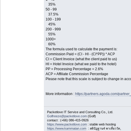
35%
50 - 99
37.5%
100 - 199
45%
200 - 999
55%
1000+
60%
The formula used to calculate the payment is:
Commission Paid = (CI - HI - (CI*PP)) * ACP
CI = Client Invoice (what the client paid to us)
HI = Hotel Invoice (what we paid to the hotel)
PP = Processing Percentage = 2.6%
ACP = Affiliate Commission Percentage
Please note that this scale is subject to change in acc
More information :
https://partners.agoda.com/partner
Packetlove IT Service and Consulting Co., Ltd.
Golfreeze@packetlove.com
(Golf)
contact : (+66) 086-415-0926
https://www.packetlove.com
: stable web hosting
https://www.kammatan.com
: สติปัฏฐาน4 พาเที่ยววัด,