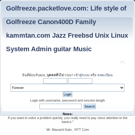
Golfreeze.packetlove.com: Life style of
Golfreeze Canon400D Family
kammtan.com Jazz Freebsd Unix Linux
System Admin guitar Music
ยินดีต้อนรับคุณ,
บุคคลทั่วไป
กรุณา
เข้าสู่ระบบ
หรือ
ลงทะเบียน
Login with username, password and session length
News:
If you want to solve a problem quickly, you really need to pay close attention to the
basics."
Mr. Masashi Kato , NTT Com