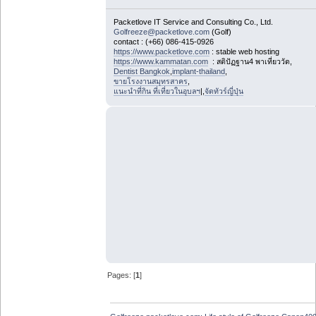
Packetlove IT Service and Consulting Co., Ltd.
Golfreeze@packetlove.com
(Golf)
contact : (+66) 086-415-0926
https://www.packetlove.com
: stable web hosting
https://www.kammatan.com
: สติปัฏฐาน4 พาเที่ยววัด,
Dentist Bangkok
,
implant-thailand
,
ขายโรงงานสมุทรสาคร
,
แนะนำที่กิน ที่เที่ยวในอุบลฯ
|,
จัดทัวร์ญี่ปุ่น
Pages: [
1
]