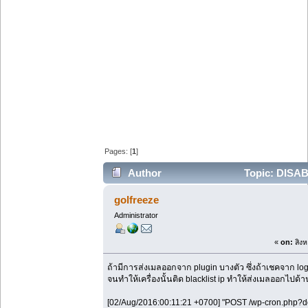
Pages: [
1
]
Author
Topic: DISA
ออกจำนวนมาก spam mail (Read 68903 ti
golfreeze
Administrator
«
on:
สิงห
ถ้ามีการส่งเมลออกจาก plugin บางตัว ซึ่งถ้าเชคจาก lo
จนทำให้เครื่องนั้นติด blacklist ip ทำให้ส่งเมลออกไปด้
[02/Aug/2016:00:11:21 +0700] "POST /wp-cron.ph