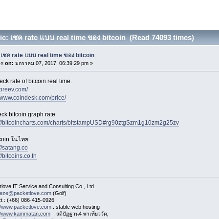
c: เชค rate แบบ real time ของ bitcoin (Read 74093 times)
เชค rate แบบ real time ของ bitcoin
«
on:
มกราคม 07, 2017, 06:39:29 pm »
ck rate of bitcoin real time.
/preev.com/
//www.coindesk.com/price/
ck bitcoin graph rate
://bitcoincharts.com/charts/bitstampUSD#rg90ztgSzm1g10zm2g25zv
coin ในไทย
//satang.co
//bitcoins.co.th
love IT Service and Consulting Co., Ltd.
eeze@packetlove.com
(Golf)
t : (+66) 086-415-0926
://www.packetlove.com
: stable web hosting
://www.kammatan.com
: สติปัฏฐาน4 พาเที่ยววัด,