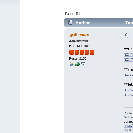
Pages: [
1
]
Author
Topi
golfreeze
Administrator
Hero Member
##Che
http:/
Posts: 2153
http:
##che
https
##bit
https:
https:
Packet
Golfr
contac
https
https