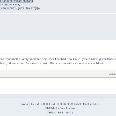
st Bangkok
,
implant-thailand
,
งงานสมุทรสาคร
,
่กิน ที่เที่ยวในอุบลฯ
|,
จัดทัวร์ญี่ปุ่น
freeze Canon400D Family kammtan.com Jazz Freebsd Unix Linux System Admin guitar Music
hain , Bitcoin
»
เกี่ยวกับ Fintech สกุลเงิน Bitcoin
»
เชค rate แบบ real time ของ bitcoin
Jump 
Powered by SMF 2.0.11
|
SMF © 2006-2009, Simple Machines LLC
SMFAds
for
Free Forums
XHTML
RSS
WAP2