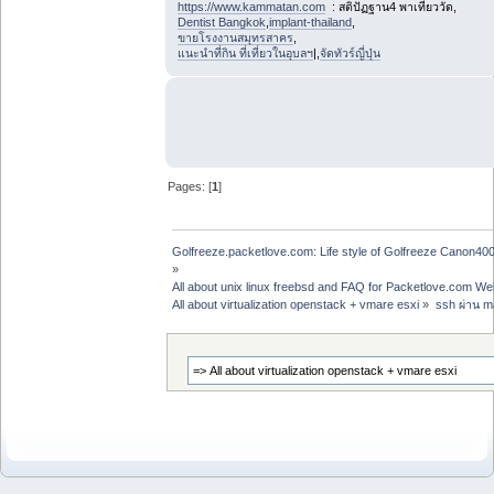
https://www.kammatan.com
: สติปัฏฐาน4 พาเที่ยววัด,
Dentist Bangkok
,
implant-thailand
,
ขายโรงงานสมุทรสาคร
,
แนะนำที่กิน ที่เที่ยวในอุบลฯ
|,
จัดทัวร์ญี่ปุ่น
Pages: [
1
]
Golfreeze.packetlove.com: Life style of Golfreeze Canon
»
All about unix linux freebsd and FAQ for Packetlove.com Web
All about virtualization openstack + vmare esxi
»
ssh ผ่าน ma