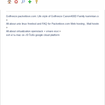
Golfreeze.packetlove.com: Life style of Golfreeze Canon400D Family kammtan.com J
»
All about unix linux freebsd and FAQ for Packetlove.com Web hosting , Mail hosting , V
»
All about virtualization openstack + vmare esxi
»
ssh ผ่าน mac os เข้าไปยัง google cloud platform 