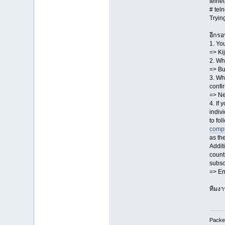
telne
# tel
Tryin
อีกรอ
1. Yo
=> Ki
2. Wh
=> Bu
3. Wh
confi
=> Ne
4. If 
indiv
to fo
compl
as th
Addit
count
subsc
=> Em
ทีมงา
Packet