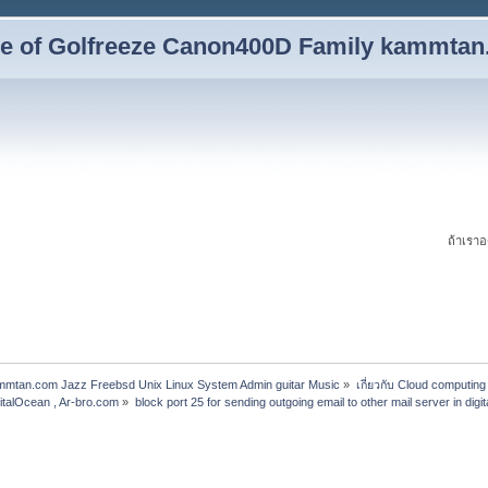
yle of Golfreeze Canon400D Family kammta
ถ้าเราอ
ammtan.com Jazz Freebsd Unix Linux System Admin guitar Music
»
เกี่ยวกับ Cloud computing
italOcean , Ar-bro.com
»
block port 25 for sending outgoing email to other mail server in digi