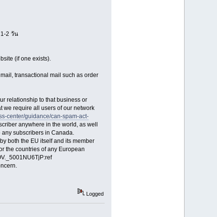
1-2 วัน
site (if one exists).
mail, transactional mail such as order
our relationship to that business or
t we require all users of our network
ness-center/guidance/can-spam-act-
scriber anywhere in the world, as well
o any subscribers in Canada.
d by both the EU itself and its member
for the countries of any European
jOV._5001NU6TjP:ref
oncern.
Logged