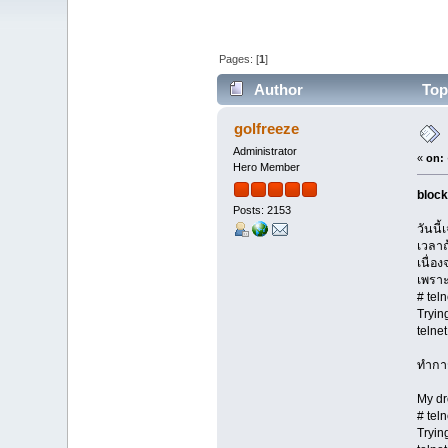
Pages: [
1
]
Author
Topi
times)
golfreeze
Administrator
«
on:
Hero Member
block
Posts: 2153
วันนี
เวลาถ
เนื่อ
เพรา
# tel
Tryin
telne
ทำการ
My dro
# tel
Tryin