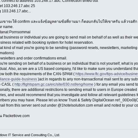
t: connect to address 103.246.17.abc: Connection timed out
net 103.246.17.abc 25
g 103.246.17.abc...
บเขาจะให้ confirm และแจ้งข้อมูลตามข้อที่ถามมา ก็ตอบกลับไปให้เขาครับ แล้วรอสัก 
ur name.
jtanat Pornsommai
at business or individual you are going to send mail on behalf of as well as their web
siness related with booking system for hotel reservation.
at kind of mail you're going to be sending (password resets, newsletters, marketing 
rmations)
wsletters and order confirmations email.
you're sending on behalf of a business or an individual that is not yourself, what is y
idual. Also, as we are a US based company, I'd like to make sure you understand tha
llow both the requirements of the CAN-SPAM (
https://www.ftc.gov/tips-advice/busi
iance-guide-business
)act in regards to any non-transactional mail sent to any sub
e CASL (
http://fightspam.gc.ca/eic/site/030.nsf/eng/home
) for any email you send t
ionally, there are additional restrictions to sending email to users in Europe create
ries, and would recommend that you investigate and follow all relevant guidelines 
ribers you may have. Please let us know Trust & Safety DigitalOcean ref:_00Do0I
ail from this server sent out under @1hotelsolution.com email and noted to your c
น Packetlove.com
love IT Service and Consulting Co., Ltd.