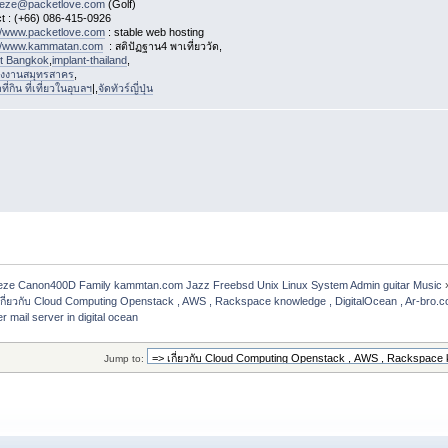
eeze@packetlove.com
(Golf)
t : (+66) 086-415-0926
://www.packetlove.com
: stable web hosting
://www.kammatan.com
: สติปัฏฐาน4 พาเที่ยววัด,
st Bangkok
,
implant-thailand
,
งงานสมุทรสาคร
,
่กิน ที่เที่ยวในอุบลฯ
|,
จัดทัวร์ญี่ปุ่น
freeze Canon400D Family kammtan.com Jazz Freebsd Unix Linux System Admin guitar Music
เกี่ยวกับ Cloud Computing Openstack , AWS , Rackspace knowledge , DigitalOcean , Ar-bro.
r mail server in digital ocean 
Jump to: