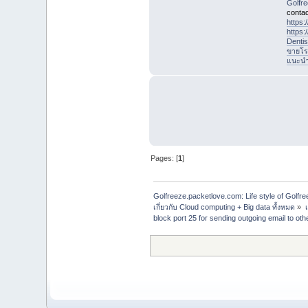
Golfr
contac
https
https
Denti
ขายโร
แนะนำที
Pages: [
1
]
Golfreeze.packetlove.com: Life style of Gol
เกี่ยวกับ Cloud computing + Big data ทั้งหมด
»
block port 25 for sending outgoing email to othe