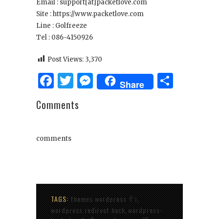
Email : support[at]packetlove.com
Site : https://www.packetlove.com
Line : Golfreeze
Tel : 086-4150926
Post Views:
3,370
Facebook
Twitter
Messenger
Share
Share
Comments
comments
TAGS:
themes wordpress รั่ว
,
wordpress redirect hack
wordpress-
,