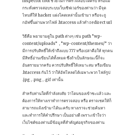
inspector tool ช่วยในการตรวจสอบได้ครับ หรือแม้
กระทั่งตรวจสอบระบบเว็บเซิฟเวอร์ของท่านว่า มีจุด
ไหนที่ให้ hacker แฝงโคดเหล่านั้นเข้ามา หรือจะถู
กอัฟขึ้นผ่านพวกไฟล์ .htaccess แล้วทำ redirect url
วิธีคือ พยายามดูใน path ต่างๆ เช่น path “wp-
content/uploads” , “wp-content/themes/” ว่า
มีการปรับสิทธิ์ให้เข้าถึงแบบ 777 หรือเปล่าคือให้ ทุกคน
มีสิทธิ์อ่านเขียนได้ทั้งหมด ซึ่งถ้าเป็นลักษณะนี้ก็จะ
อันตรายมากครับ ควรปรับสิทธิ์ให้เหมาะสม หรือเขียน
.htaccess กันไว้ ว่าให้อัฟโหลดได้เฉพาะพวก ไฟล์รูป
.jpg , .png , .gif เท่านั้น
สำหรับท่านใดที่กำลังสงสัย ว่าโดนของเข้าซะแล้ว และ
ต้องการให้ทางเราทำการตรวจสอบ หรือ ตราจเชคให้ก็
สามารถแจ้งเข้ามาได้นะครับ ทางเราจะช่วยค้นหา
และทำการให้คำปรึกษา เป็นอย่างดี เพราะเข้าใจว่า
เว็บไซต์ของท่านมีข้อมูลที่สำคัญต่อธุรกิจของท่าน