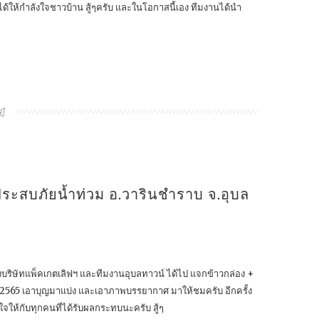
ด้ให้กำลังใจชาวบ้าน สู้ๆครับ และในโอกาสนี้เอง ทีมงานได้นำ
ู้ประสบภัยน้ำท่วม อ.วารินชำราบ จ.อุบล
ม ทางบริษัทแพ็คเกตเลิฟฯ และทีมงานอุบลทาวน์ ได้ไป แจกข้าวกล่อง +
4ตค2565 เอาบุญมาแบ่ง และเอาภาพบรรยากาศ มาให้ชมครับ อีกครั้ง
ใจให้กับทุกคนที่ได้รับผลกระทบนะครับ สู้ๆ