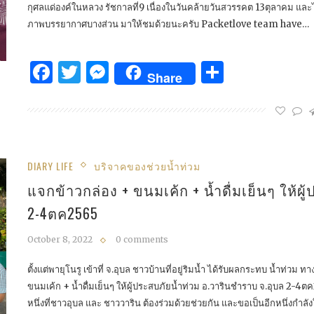
กุศลแด่องค์ในหลวง รัชกาลที่9 เนื่องในวันคล้ายวันสวรรคต 13ตุลาคม และไ
ภาพบรรยากาศบางส่วน มาให้ชมด้วยนะครับ Packetlove team have…
Facebook
Twitter
Messenger
Share
Share
DIARY LIFE
บริจาคของช่วยน้ำท่วม
แจกข้าวกล่อง + ขนมเค้ก + น้ำดื่มเย็นๆ ให้ผ
2-4ตค2565
October 8, 2022
0 comments
ตั้งแต่พายุโนรู เข้าที่ จ.อุบล ชาวบ้านที่อยู่ริมน้ำ ได้รับผลกระทบ น้ำท่ว
ขนมเค้ก + น้ำดื่มเย็นๆ ให้ผู้ประสบภัยน้ำท่วม อ.วารินชำราบ จ.อุบล 2-
หนึ่งที่ชาวอุบล และ ชาววาริน ต้องร่วมด้วยช่วยกัน และขอเป็นอีกหนึ่งกำลัง