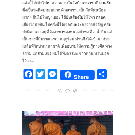
แล้วก็ได้เข้าไปหาความสงบในวัดป่านานาชาติ มาครับ
ซึ่งเป็นวัดที่ผมชอบมาก ด้วยเพราะ เป็นวัดที่คนน้อย
มากๆ ต้นไม้ใหญ่ๆเยอะ ได้ยินเสียงใบไม้ไหว ตลอด
เสียงไก่ป่าขัน ไปครั้งนี้ได้เจอกับพระอาจารย์จรัญ ครับ
ปกติท่านจะอยู่ที่วัดสาขาของหนองป่าพง ที่ อ.น้ำยืน แต่
เป็นช่วงที่มีบวชเณรภาคฤดูร้อน ท่านจึงได้เข้ามาช่วย
เหลือที่วัดป่านานาชาติ เพื่ออบรมให้ความรู้ทางศีล ทาง
ธรรม แก่สามเณร ผมได้ฟังธรรมะ จากท่าน ท่านบอก
ไว้ว่า…
Facebook
Twitter
Messenger
Share
Share