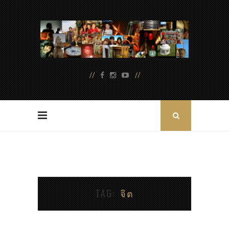
TAG
จิต