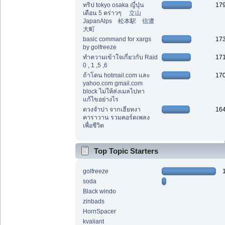
ทริป tokyo osaka ญี่ปุ่น
17
เดือน 5 คร่าวๆ 立山
JapanAlps 松本駅 信濃
大町
basic command for xargs
17
by golfreeze
ทำความเข้าใจเกี่ยวกับ Raid
17
0 , 1 ,5 ,6
ถ้าโดน hotmail.com และ
17
yahoo.com gmail.com
block ไม่ให้ส่งเมลไปหา
แก้ไขอย่างไร
ดวงจำปา จากเฮียหงา
16
คาราวาน รวมคอร์ดเพลง
เพื่อชีวิต
Top Topic Starters
golfreeze
soda
Black windo
zinbads
HornSpacer
kvaliant