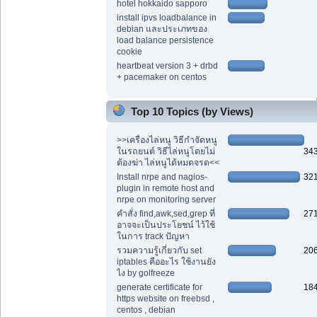
hotel hokkaido sapporo
install ipvs loadbalance in
debian และประเภทของ
load balance persistence
cookie
heartbeat version 3 + drbd
+ pacemaker on centos
Top 10 Topics (by Views)
>>เครื่องไล่หนู วิธีกำจัดหนู
ในรถยนต์ วิธีไล่หนูโดยไม่
34
ต้องฆ่า ไล่หนูได้หมดจรด<<
Install nrpe and nagios-
32
plugin in remote host and
nrpe on monitoring server
คำสั่ง find,awk,sed,grep ที่
27
อาจจะเป็นประโยชน์ ไว้ใช้
ในการ track ปัญหา
รวมความรู้เกี่ยวกับ set
20
iptables คืออะไร ใช้งานยัง
ไง by golfreeze
generate certificate for
18
https website on freebsd ,
centos , debian