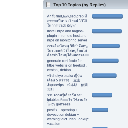
Top 10 Topics (by Replies)
คำสั่ง find,awk,sed,grep ที่
อาจจะเป็นประโยชน์ ไว้ใช้
ในการ track ปัญหา
Install nrpe and nagios-
plugin in remote host and
nrpe on monitoring server
>>เครื่องไล่หนู วิธีกำจัดหนู
ในรถยนต์ วิธีไล่หนูโดยไม่
ต้องฆ่า ไล่หนูได้หมดจรด<<
generate certificate for
https website on freebsd ,
centos , debian
ทริป tokyo osaka ญี่ปุ่น
เดือน 5 คร่าวๆ 立山
JapanAlps 松本駅 信濃
大町
รวมความรู้เกี่ยวกับ set
iptables คืออะไร ใช้งานยัง
ไง by golfreeze
postfix + opendap +
dovecot on debian +
warning: dict_ldap_lookup:
vacation