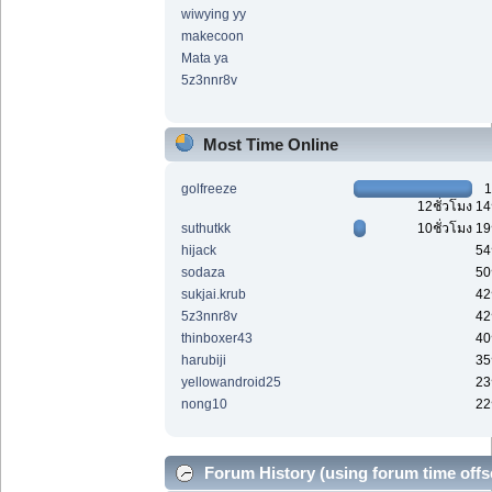
wiwying yy
makecoon
Mata ya
5z3nnr8v
Most Time Online
golfreeze
1
12ชั่วโมง 1
suthutkk
10ชั่วโมง 1
hijack
54
sodaza
50
sukjai.krub
42
5z3nnr8v
42
thinboxer43
40
harubiji
35
yellowandroid25
23
nong10
22
Forum History (using forum time offs