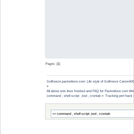
Pages: [
1
]
Golfreeze.packetlove.com: Life style of Golfreeze Canon
»
All about unix linux freebsd and FAQ for Packetlove.com Web
command , shell script  ,tool , crontab
»
Tracking perl hack s