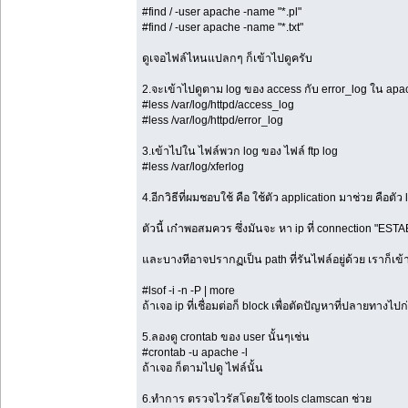
#find / -user apache -name "*.pl"
#find / -user apache -name "*.txt"
ดูเจอไฟล์ไหนแปลกๆ ก็เข้าไปดูครับ
2.จะเข้าไปดูตาม log ของ access กับ error_log ใน apa
#less /var/log/httpd/access_log
#less /var/log/httpd/error_log
3.เข้าไปใน ไฟล์พวก log ของ ไฟล์ ftp log
#less /var/log/xferlog
4.อีกวิธีที่ผมชอบใช้ คือ ใช้ตัว application มาช่วย คือตัว 
ตัวนี้ เก๋าพอสมควร ซึ่งมันจะ หา ip ที่ connection "ESTA
และบางทีอาจปรากฏเป็น path ที่รันไฟล์อยู่ด้วย เราก็เข
#lsof -i -n -P | more
ถ้าเจอ ip ที่เชื่อมต่อก็ block เพื่อตัดปัญหาที่ปลายทางไปก
5.ลองดู crontab ของ user นั้นๆเช่น
#crontab -u apache -l
ถ้าเจอ ก็ตามไปดู ไฟล์นั้น
6.ทำการ ตรวจไวรัสโดยใช้ tools clamscan ช่วย