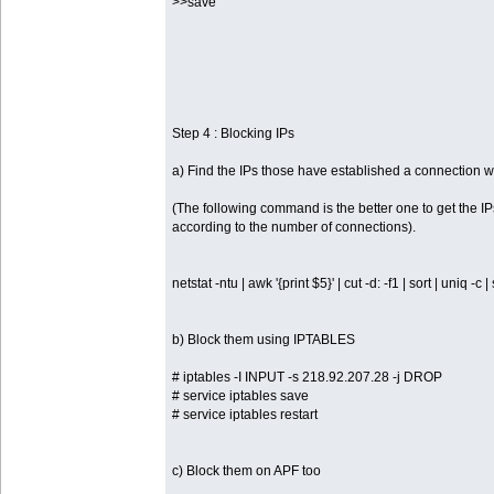
>>save
Step 4 : Blocking IPs
a) Find the IPs those have established a connection wi
(The following command is the better one to get the IPs,
according to the number of connections).
netstat -ntu | awk '{print $5}' | cut -d: -f1 | sort | uniq -c |
b) Block them using IPTABLES
# iptables -I INPUT -s 218.92.207.28 -j DROP
# service iptables save
# service iptables restart
c) Block them on APF too