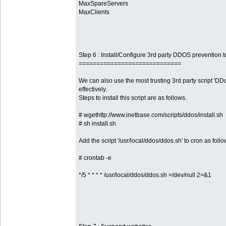
MaxSpareServers
MaxClients
Step 6 : Install/Configure 3rd party DDOS prevention t
=============================
We can also use the most trusting 3rd party script 'D
effectively.
Steps to install this script are as follows.
# wgethttp://www.inetbase.com/scripts/ddos/install.sh
# sh install.sh
Add the script '/usr/local/ddos/ddos.sh' to cron as foll
# crontab -e
*/5 * * * * /usr/local/ddos/ddos.sh >/dev/null 2>&1