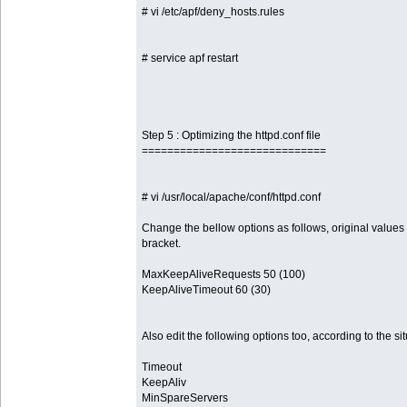
# vi /etc/apf/deny_hosts.rules
# service apf restart
Step 5 : Optimizing the httpd.conf file
=============================
# vi /usr/local/apache/conf/httpd.conf
Change the bellow options as follows, original values
bracket.
MaxKeepAliveRequests 50 (100)
KeepAliveTimeout 60 (30)
Also edit the following options too, according to the sit
Timeout
KeepAliv
MinSpareServers