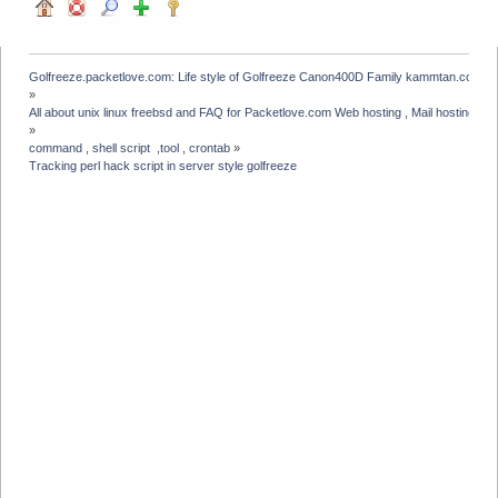
Golfreeze.packetlove.com: Life style of Golfreeze Canon400D Family kammtan.com J
»
All about unix linux freebsd and FAQ for Packetlove.com Web hosting , Mail hosting , V
»
command , shell script  ,tool , crontab
»
Tracking perl hack script in server style golfreeze