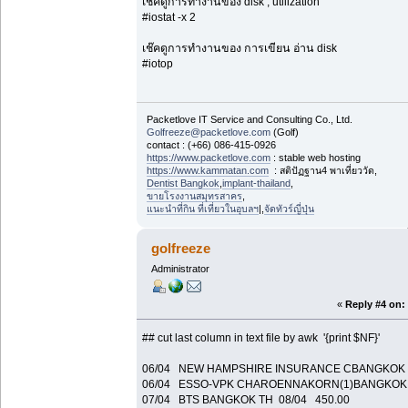
เช๊คดูการทำงานของ disk , utilization
#iostat -x 2
เช๊คดูการทำงานของ การเขียน อ่าน disk
#iotop
Packetlove IT Service and Consulting Co., Ltd.
Golfreeze@packetlove.com
(Golf)
contact : (+66) 086-415-0926
https://www.packetlove.com
: stable web hosting
https://www.kammatan.com
: สติปัฏฐาน4 พาเที่ยววัด,
Dentist Bangkok
,
implant-thailand
,
ขายโรงงานสมุทรสาคร
,
แนะนำที่กิน ที่เที่ยวในอุบลฯ
|,
จัดทัวร์ญี่ปุ่น
golfreeze
Administrator
«
Reply #4 on:
## cut last column in text file by awk '{print $NF}'
06/04 NEW HAMPSHIRE INSURANCE CBANGKOK 
06/04 ESSO-VPK CHAROENNAKORN(1)BANGKOK 
07/04 BTS BANGKOK TH 08/04 450.00