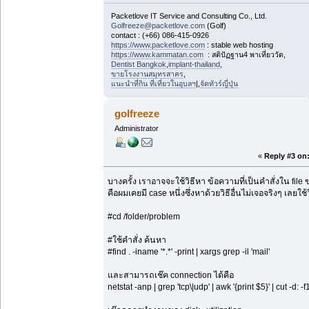
Packetlove IT Service and Consulting Co., Ltd.
Golfreeze@packetlove.com
(Golf)
contact : (+66) 086-415-0926
https://www.packetlove.com
: stable web hosting
https://www.kammatan.com
: สติปัฏฐาน4 พาเที่ยววัด,
Dentist Bangkok
,
implant-thailand
,
ขายโรงงานสมุทรสาคร
,
แนะนำที่กิน ที่เที่ยวในอุบลฯ
|,
จัดทัวร์ญี่ปุ่น
golfreeze
Administrator
«
Reply #3 on
บางครั้ง เราอาจจะใช้วิธีหา ข้อความที่เป็นคำสั่งใน file 
คือผมเคยมี case หนึ่งซึ่งหาด้วยวิธีอื่นไม่เจอจริงๆ เลยใช้
#cd /folder/problem
#ใช้คำสั่ง ค้นหา
#find . -iname '*.*' -print | xargs grep -il 'mail'
และสามารถเช๊ค connection ได้คือ
netstat -anp | grep 'tcp\|udp' | awk '{print $5}' | cut -d: -f1