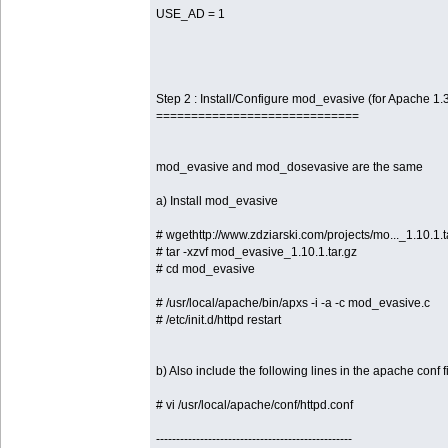
USE_AD = 1
Step 2 : Install/Configure mod_evasive (for Apache 1.
=============================
mod_evasive and mod_dosevasive are the same
a) Install mod_evasive
# wgethttp://www.zdziarski.com/projects/mo..._1.10.1.t
# tar -xzvf mod_evasive_1.10.1.tar.gz
# cd mod_evasive
# /usr/local/apache/bin/apxs -i -a -c mod_evasive.c
# /etc/init.d/httpd restart
b) Also include the following lines in the apache conf f
# vi /usr/local/apache/conf/httpd.conf
-------------------------------------------------