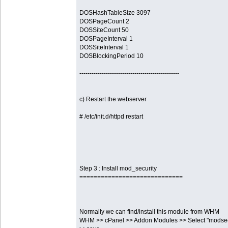
DOSHashTableSize 3097
DOSPageCount 2
DOSSiteCount 50
DOSPageInterval 1
DOSSiteInterval 1
DOSBlockingPeriod 10
-------------------------------------------------
c) Restart the webserver
# /etc/init.d/httpd restart
Step 3 : Install mod_security
=============================
Normally we can find/install this module from WHM
WHM >> cPanel >> Addon Modules >> Select "modsecu