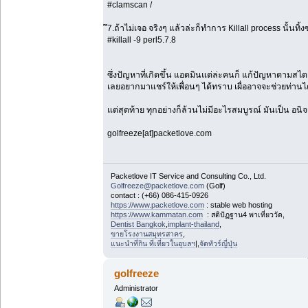
#clamscan /
ึ7.ถ้าไม่เจอ จริงๆ แล้วล่ะก็ทำการ Killall process นั้นทิ้ง
#killall -9 perl5.7.8
ซึ่งปัญหาที่เกิดขึ้น แอดมินแต่ล่ะคนก็ แก้ปัญหาตามสไ
เลยอยากมาแชร์ให้เพื่อนๆ ได้ทราบ เผื่ออาจจะช่วยท่านได
แต่สุดท้าย ทุกอย่างก็ล้วนไม่มีอะไรสมบูรณ์ มันเป็น อนิจ
golfreeze[at]packetlove.com
Packetlove IT Service and Consulting Co., Ltd.
Golfreeze@packetlove.com
(Golf)
contact : (+66) 086-415-0926
https://www.packetlove.com
: stable web hosting
https://www.kammatan.com
: สติปัฏฐาน4 พาเที่ยววัด,
Dentist Bangkok
,
implant-thailand
,
ขายโรงงานสมุทรสาคร
,
แนะนำที่กิน ที่เที่ยวในอุบลฯ
|,
จัดทัวร์ญี่ปุ่น
golfreeze
Administrator