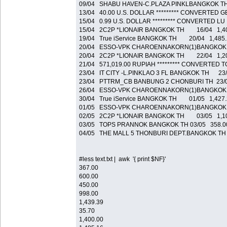
09/04 SHABU HAVEN-C.PLAZA PINKLBANGKOK T
13/04 40.00 U.S. DOLLAR ********* CONVERTED 
15/04 0.99 U.S. DOLLAR ********* CONVERTED L
15/04 2C2P *LIONAIR BANGKOK TH 16/04 1,40
19/04 True iService BANGKOK TH 20/04 1,485.
20/04 ESSO-VPK CHAROENNAKORN(1)BANGKOK 
20/04 2C2P *LIONAIR BANGKOK TH 22/04 1,20
21/04 571,019.00 RUPIAH ********* CONVERTED T
23/04 IT CITY -L.PINKLAO 3 FL BANGKOK TH 23
23/04 PTTRM_CB BANBUNG 2 CHONBURI TH 23/
26/04 ESSO-VPK CHAROENNAKORN(1)BANGKOK 
30/04 True iService BANGKOK TH 01/05 1,427.
01/05 ESSO-VPK CHAROENNAKORN(1)BANGKOK 
02/05 2C2P *LIONAIR BANGKOK TH 03/05 1,10
03/05 TOPS PRANNOK BANGKOK TH 03/05 358.0
04/05 THE MALL 5 THONBURI DEPT.BANGKOK TH
#less text.txt | awk '{ print $NF}'
367.00
600.00
450.00
998.00
1,439.39
35.70
1,400.00