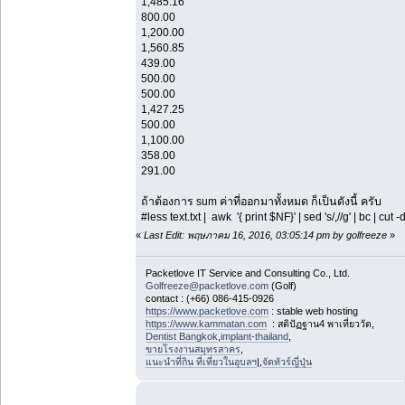
1,485.16
800.00
1,200.00
1,560.85
439.00
500.00
500.00
1,427.25
500.00
1,100.00
358.00
291.00
ถ้าต้องการ sum ค่าที่ออกมาทั้งหมด ก็เป็นดังนี้ ครับ
#less text.txt | awk '{ print $NF}' | sed 's/,//g' | bc | cut -
«
Last Edit: พฤษภาคม 16, 2016, 03:05:14 pm by golfreeze
»
Packetlove IT Service and Consulting Co., Ltd.
Golfreeze@packetlove.com
(Golf)
contact : (+66) 086-415-0926
https://www.packetlove.com
: stable web hosting
https://www.kammatan.com
: สติปัฏฐาน4 พาเที่ยววัด,
Dentist Bangkok
,
implant-thailand
,
ขายโรงงานสมุทรสาคร
,
แนะนำที่กิน ที่เที่ยวในอุบลฯ
|,
จัดทัวร์ญี่ปุ่น