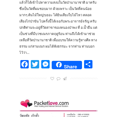
แล้วก็ได้เข้าไปหาความสงบในวัดป่านานาชาติ มาครับ
ซึ่งเป็นวัดที่ผมชอบมาก ด้วยเพราะ เป็นวัดที่คนน้อย
มากๆ ต้นไม้ใหญ่ๆเยอะ ได้ยินเสียงใบไม้ไหว ตลอด
เสียงไก่ป่าขัน ไปครั้งนี้ได้เจอกับพระอาจารย์จรัญ ครับ
ปกติท่านจะอยู่ที่วัดสาขาของหนองป่าพง ที่ อ.น้ำยืน แต่
เป็นช่วงที่มีบวชเณรภาคฤดูร้อน ท่านจึงได้เข้ามาช่วย
เหลือที่วัดป่านานาชาติ เพื่ออบรมให้ความรู้ทางศีล ทาง
ธรรม แก่สามเณร ผมได้ฟังธรรมะ จากท่าน ท่านบอก
ไว้ว่า…
Facebook
Twitter
Messenger
Share
Share