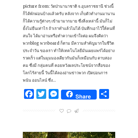
picture from: วัดป่านานาชาติ จ.อุบลราชธานี ช่วงนี้
ก็ได้พักผ่อนบ้างแล้วครับ หลังจาก เก็บตัวทำงานมานาน
ก็ได้ความรู้ต่างๆ เข้ามามากมาย ซึ่งสิ่งเหล่านี้ มันก็ไม่
ยั้งไม่ยืนเท่าไร ถ้าเราทำแล้วไม่ได้ บันทึกเอาไว้ใ้ห้คนที่
สนใจ ได้มาอ่านหรือทำความเข้าใจต่อ ผมจึงคิดว่า
พวกblog พวกboard ก็ตาม มีความสำคัญมากในชีวิต
ประจำวัน ของเรา ทำให้เทคโนโลยีมันเผยแพร่ได้อย่าง
รวดเร็ว แต่ในมุมมองเดียวกันมันก็เหมือนกับ ดาบสอง
คม ซึ่งมี กลุ่มคนที่ คอยหวังผลประโยชน์จากสื่อของ
โลกไร้สายนี้ วันนี้ได้ลองอ่านข่าวพวก เปิดบ่อนการ
พนัน ออนไลน์ ซึ่ง…
Facebook
Twitter
Messenger
Share
Share