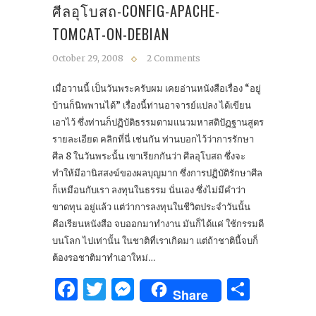
ศีลอุโบสถ-CONFIG-APACHE-
TOMCAT-ON-DEBIAN
October 29, 2008
2 Comments
เมื่อวานนี้ เป็นวันพระครับผม เคยอ่านหนังสือเรื่อง “อยู่
บ้านก็นิพพานได้” เรื่องนี้ท่านอาจารย์แปลง ได้เขียน
เอาไว้ ซึ่งท่านก็ปฏิบัติธรรมตามแนวมหาสติปัฏฐานสูตร
รายละเอียด คลิกที่นี่ เช่นกัน ท่านบอกไว้ว่าการรักษา
ศีล 8 ในวันพระนั้น เขาเรียกกันว่า ศีลอุโบสถ ซึ่งจะ
ทำให้มีอานิสสงฆ์ของผลบุญมาก ซึ่งการปฏิบัติรักษาศีล
ก็เหมือนกับเรา ลงทุนในธรรม นั่นเอง ซึ่งไม่มีคำว่า
ขาดทุน อยู่แล้ว แต่ว่าการลงทุนในชีวิตประจำวันนั้น
คือเรียนหนังสือ จบออกมาทำงาน มันก็ได้แค่ ใช้กรรมดี
บนโลก ไปเท่านั้น ในชาติที่เราเกิดมา แต่ถ้าชาตินี้จบก็
ต้องรอชาติมาทำเอาใหม่…
Facebook
Twitter
Messenger
Share
Share