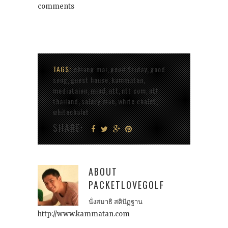
comments
TAGS:
chiang mai
good friday
good
,
,
song
guest house
kammatan
,
,
,
mediataion
mind
ntt
ntt com
ntt
,
,
,
,
thailand
salary man
white chalet
,
,
,
whitechalet
SHARE:
ABOUT
PACKETLOVEGOLF
นั่งสมาธิ สติปัฏฐาน
http://www.kammatan.com