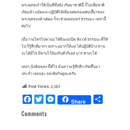
พระพุทธเจ้าให้เป็นที่พึ่งพิง เกิดมาชาตินี้ ก็ไม่เสียชาติ
เกิดแล้ว แม้ผมจะปฏิบัติได้เพียงเศษของเศษเสี้ยวของ
พระพุทธองค์ แต่ผม ก็จะช่วยเผยแพร่ ธรรมมะ เหล่านี้
ต่อไป
เมื่อวานโทรไปหาแม่ ได้ยินแม่เปิด ฟัง cd ธรรมมะที่ให้
ไป ก็รู้สึกดีมากๆ เพราะอยากให้แม่ ได้ปฏิบัติบ้าง ท่าน
จะได้มีโล่ มีดาบไว้ป้องกันตัวกิเลส มาร ต่างๆ ได้
เหอๆ นั่งฟังเพลง นี้ทีไร มันความรู้สึกดีๆ เกิดขึ้นมา
ประจำ เลยแฮะ ลองฟังกันดูน่ะครับ
Post Views:
2,563
Facebook
Twitter
Messenger
Share
Share
Comments