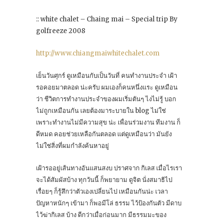
:: white chalet – Chaing mai – Special trip By
golfreeze 2008
http://www.chiangmaiwhitechalet.com
เย็นวันศุกร์ ดูเหมือนกับเป็นวันที่ คนทำงานประจำ เฝ้า
รอคอยมาตลอด น่ะครับ ผมเองก็คนหนึ่งแระ ดูเหมือน
ว่า ชีวิตการทำงานประจำของผมเริ่มตันๆ ไงไม่รู้ บอก
ไม่ถูกเหมือนกัน เลยต้องมาระบายใน blog ไม่ใช่
เพราะทำงานไม่มีความสุข น่ะ เพื่อนร่วมงาน ทีมงาน ก็
ดีหมด คอยช่วยเหลือกันตลอด แต่ดูเหมือนว่า มันยัง
ไม่ใช่สิ่งที่ผมกำลังค้นหาอยู่
เฝ้ารออยู่เส้นทางอันแสนสงบ ปราศจาก กิเลส เมื่อไรเรา
จะได้สัมผัสบ้าง ทุกวันนี้ ก็พยายาม ดูจิต นั่งสมาธิไป
เรื่อยๆ ก็รู้สึกว่าตัวเองเปลี่ยนไป เหมือนกันน่ะ เวลา
ปัญหาหนักๆ เข้ามา ก็พอมีโล่ ธรรม ไว้ป้องกันตัว มีดาบ
ไว้ฆ่ากิเลส บ้าง ดีกว่าเมื่อก่อนมาก มีธรรมมะของ