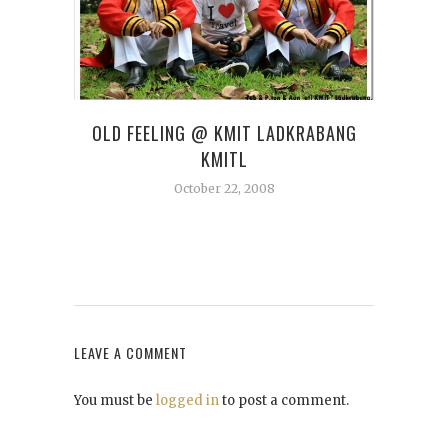
OLD FEELING @ KMIT LADKRABANG
ก
KMITL
October 22, 2008
LEAVE A COMMENT
You must be
logged in
to post a comment.