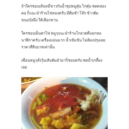
ถ้าใครชอบเส้นหมี่ขาวกับน้ำซุปหมูตุ๋น ไก่ตุ๋น ซดคล่อง
คอ ก็แนะนำร้านไข่ทองครับ มีติ่มซำ โจ๊ก ข้าวต้ม
ขนมปังนึ่ง ให้เลือกทาน
ใครชอบเย็นตาโฟ หมูๆแนะนำร้านโกยวดที่แยกหอ
นาฬิกาครับ เครื่องแน่นมาก น้ำเข้มข้น ไม่ต้องปรุงเลย
ราคาสี่สิบบาทเท่านั้น
เพื่อนหมูๆสั่งวุ้นเส้นต้มยำมาก็ชอบครับ ซดน้ำเกลี้ยง
เลย