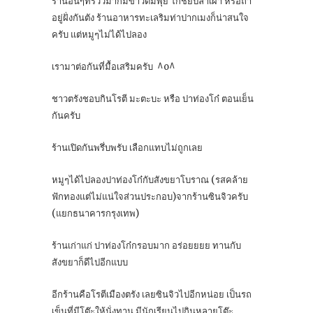
ร้านอื่นๆที่รีวิวมาก็มีข้าวต้มพุ้ย โกชัยปลาเผา หรือถ้า
อยู่ฝั่งกันตัง ร้านอาหารทะเลริมท่าปากเมงก็น่าสนใจ
ครับ แต่หมูๆไม่ได้ไปลอง
เรามาต่อกันที่มื้อเสริมครับ ^o^
ชาวตรังชอบกินโรตี มะตะบะ หรือ ปาท่องโก๋ ตอนเย็น
กันครับ
ร้านเปิดกันพรึ่บพรับ เลือกแทบไม่ถูกเลย
หมูๆได้ไปลองปาท่องโก๋กับสังขยาโบราณ (รสคล้าย
ฟักทองแต่ไม่แน่ใจส่วนประกอบ)จากร้านซินจิวครับ
(แยกธนาคารกรุงเทพ)
ร้านเก่าแก่ ปาท่องโก๋กรอบมาก อร่อยยยย ทานกับ
สังขยาก็ดีไปอีกแบบ
อีกร้านคือโรตีเมืองตรัง เลยซินจิวไปอีกหน่อย เป็นรถ
เข็นที่มีโต๊ะให้นั่งทาน มีนักเรียนไปกินหลายโต๊ะ