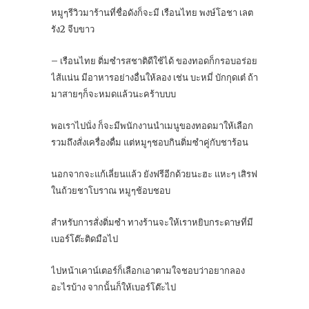
หมูๆรีวิวมาร้านที่ชื่อดังก็จะมี เรือนไทย พงษ์โอชา เลต
รัง2 จีบขาว
– เรือนไทย ติ่มซำรสชาติดีใช้ได้ ของทอดก็กรอบอร่อย
ไส้แน่น มีอาหารอย่างอื่นให้ลอง เช่น บะหมี่ บักกุดเต๋ ถ้า
มาสายๆก็จะหมดแล้วนะคร้าบบบ
พอเราไปนั่ง ก็จะมีพนักงานนำเมนูของทอดมาให้เลือก
รวมถึงสั่งเครื่องดื่ม แต่หมูๆชอบกินติ่มซำคู่กับชาร้อน
นอกจากจะแก้เลี่ยนแล้ว ยังฟรีอีกด้วยนะฮะ แหะๆ เสิรฟ
ในถ้วยชาโบราณ หมูๆช้อบชอบ
สำหรับการสั่งติ่มซำ ทางร้านจะให้เราหยิบกระดาษที่มี
เบอร์โต๊ะติดมือไป
ไปหน้าเคาน์เตอร์ก็เลือกเอาตามใจชอบว่าอยากลอง
อะไรบ้าง จากนั้นก็ให้เบอร์โต๊ะไป