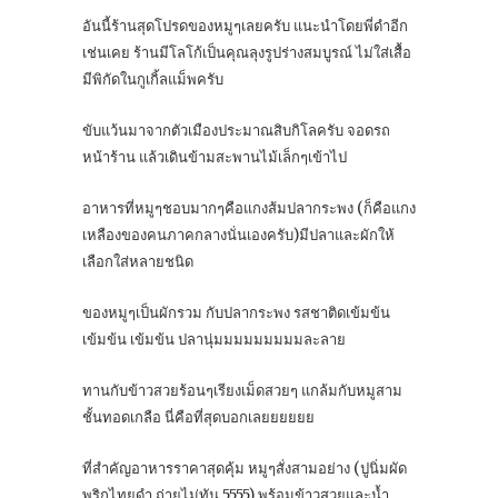
อันนี้ร้านสุดโปรดของหมูๆเลยครับ แนะนำโดยพี่ดำอีก
เช่นเคย ร้านมีโลโก้เป็นคุณลุงรูปร่างสมบูรณ์ ไม่ใส่เสื้อ
มีพิกัดในกูเกิ้ลแม็พครับ
ขับแว้นมาจากตัวเมืองประมาณสิบกิโลครับ จอดรถ
หน้าร้าน แล้วเดินข้ามสะพานไม้เล็กๆเข้าไป
อาหารที่หมูๆชอบมากๆคือแกงส้มปลากระพง (ก็คือแกง
เหลืองของคนภาคกลางนั่นเองครับ)มีปลาและผักให้
เลือกใส่หลายชนิด
ของหมูๆเป็นผักรวม กับปลากระพง รสชาติดเข้มข้น
เข้มข้น เข้มข้น ปลานุ่มมมมมมมมมละลาย
ทานกับข้าวสวยร้อนๆเรียงเม็ดสวยๆ แกล้มกับหมูสาม
ชั้นทอดเกลือ นี่คือที่สุดบอกเลยยยยยย
ที่สำคัญอาหารราคาสุดคุ้ม หมูๆสั่งสามอย่าง (ปูนิ่มผัด
พริกไทยดำ ถ่ายไม่ทัน 5555) พร้อมข้าวสวยและน้ำ