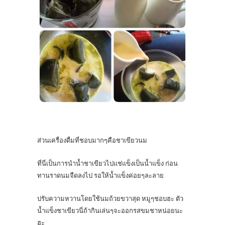
ส่วนเครื่องดื่มที่ชอบมากๆคือชาเขียวนม
ที่นี่เป็นการนำน้ำชาเขียวไปแช่แข็งเป็นน้ำแข็ง ก่อน
ทานราดนมจืดลงไป รอให้น้ำแข็งค่อยๆละลาย
ปรับความหวานโดยใช้นมถ้วยขวาสุด หมูๆชอบฮะ ตัว
น้ำแข็งชาเขียวนี่ถ้ากินเล่นๆจะออกรสขมชาหน่อยนะ
ฮะ