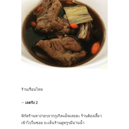
ร้านเรือนไทย
– เลตรัง 2
พิกัดร้านหาง่ายๆจากกูเกิลแม็พเลยฮะ ร้านต้องเลี้ยว
เข้าไปในซอย จะเห็นร้านดูหรูๆมีม่านน้ำ