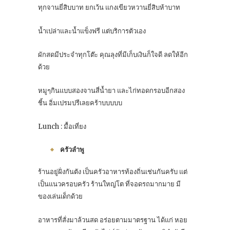
ทุกจานยี่สิบบาท ยกเว้น แกงเขียวหวานยี่สิบห้าบาท
น้ำเปล่าและน้ำแข็งฟรี แต่บริการตัวเอง
ผักสดมีประจำทุกโต๊ะ คุณลุงที่มีเก็บเงินก็ใจดี ลดให้อีก
ด้วย
หมูๆกินแบบสองจานสี่น้ำยา และไก่ทอดกรอบอีกสอง
ชิ้น อิ่มเปรมปรีเลยคร้าบบบบบ
Lunch : มื้อเที่ยง
ครัวลำพู
ร้านอยู่ฝั่งกันตัง เป็นครัวอาหารท้องถิ่นเช่นกันครับ แต่
เป็นแนวครอบครัว ร้านใหญ่โต ที่จอดรถมากมาย มี
ของเล่นเด็กด้วย
อาหารที่สั่งมาล้วนสด อร่อยตามมาตรฐาน ได้แก่ หอย