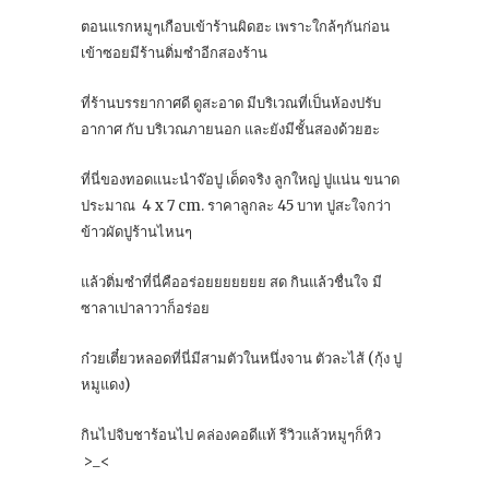
ตอนแรกหมูๆเกือบเข้าร้านผิดฮะ เพราะใกล้ๆกันก่อน
เข้าซอยมีร้านติ่มซำอีกสองร้าน
ที่ร้านบรรยากาศดี ดูสะอาด มีบริเวณที่เป็นห้องปรับ
อากาศ กับ บริเวณภายนอก และยังมีชั้นสองด้วยฮะ
ที่นี่ของทอดแนะนำจ๊อปู เด็ดจริง ลูกใหญ่ ปูแน่น ขนาด
ประมาณ 4 x 7 cm. ราคาลูกละ 45 บาท ปูสะใจกว่า
ข้าวผัดปูร้านไหนๆ
แล้วติ่มซำที่นี่คืออร่อยยยยยยย สด กินแล้วชื่นใจ มี
ซาลาเปาลาวาก็อร่อย
ก๋วยเตี๋ยวหลอดที่นี่มีสามตัวในหนึ่งจาน ตัวละไส้ (กุ้ง ปู
หมูแดง)
กินไปจิบชาร้อนไป คล่องคอดีแท้ รีวิวแล้วหมูๆก็หิว
>_<