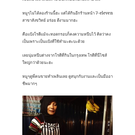
หมูๆไม่ได้ลองร้านนี้ฮะ แต่ได้กินอีกร้านหน้า 7-eleven
สาขาสังขวิทย์ อร่อย ดีงามมากฮะ
คือแป้งโรตีแม้จะทอดกรอบก็คงความหนึบไว้ คิดว่าคง
เป็นเพราะเป็นแป้งที่ใช้ทำมะตะบะด้วย
เลยนุ่มหนึบต่างจากโรตีที่กินในกรุงเทพ โรตีที่นี่ไซส์
ใหญ่กว่าด้วยนะฮะ
หมูๆดูพี่คนขายทำเพลินเลย ดูสนุกกับงานและเป็นมืออา
ชีพมากๆ