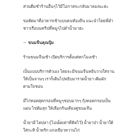
ส่วนติ่มซำร้านอื่นๆไว้มีโอกาสจะกลับมาลองนะฮะ
ขอตัดมาที่อาหารเช้าแบบคนท้องถิ่น แนะนำโดยพี่ดำ
ชาวเรือบนทริปที่หมูๆไปดำน้ำมาฮะ
– ขนมจีนคุณปุ้ม
ร้านขนมจีนเช้า เปิดบริการตั้งแต่หกโมงเช้า
เป็นแบบบริการตัวเอง โดยจะมีขนมจีนหยิบวางใส่จาน
ให้เป็นจานๆ เราก็เดินไปหยิบมาราดน้ำยา เติมผัก
ตามใจชอบ
มีไก่ทอดสุดกรอบที่หมูๆชอบมากๆ กุ้งทอดกรอบเป็น
แผ่น ไข่ต้มสุก ให้เลือกกินเคียงคู่ขนมจีน
น้ำยามี ไตปลา (ไม่เผ็ดเท่าที่คิดไว้) น้ำยาป่า น้ำยาใต้
ใส่กะทิ น้ำพริก แกงเขียวหวานไก่