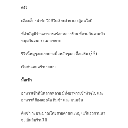
ตรัง
เมืองเล็กๆน่ารัก วิถีชีวิตเรียบง่าย และผู้คนใจดี
ที่สำคัญมีร้านอาหารอร่อยหลายร้าน ที่ตามกินตามปัก
หมุดกันจนกระเพาะขยาย
รีวิวนี้หมูๆจะแยกตามมื้อหลักๆและมื้อเสริม (?!?)
เริ่มกันเลยคร้าบบบบบ
มื้อเช้า
อาหารเช้าที่นี่หลากหลาย มีทั้งอาหารเช้าทั่วๆไป และ
อาหารที่ต้องลองคือ ติ่มซำ และ ขนมจีน
ติ่มซำ กะประมาณโดยสายตาขณะหมูๆแว้นรถผ่านน่า
จะเป็นสิบร้านได้