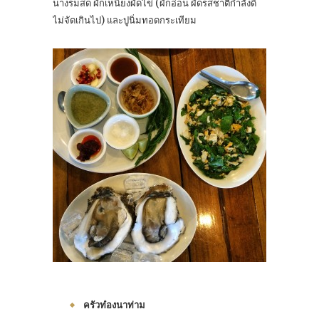
นางรมสด ผักเหนียงผัดไข่ (ผักอ่อน ผัดรสชาติกำลังดี
ไม่จัดเกินไป) และปูนิ่มทอดกระเทียม
ครัวท๋องนาท่าม