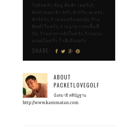
ไปกันตรัง
จ๊อปู
ติ่มซำ เลตรัง2
,
,
,
ติ่มซำตอนเช้า ตรัง
ทัวร์กิน ณ ตรัง
,
,
ทัวร์ตรัง
ร้านขนมจีนคุณปุ้ม
ร้าน
,
,
ติ่มซำในตรัง
ร้านอาหารคนพื้นที่
,
กิน
ร้านอาหารดังในตรัง
ร้านแกง
,
,
อร่อยในตรัง
โรตีเมืองตรัง
,
SHARE:
ABOUT
PACKETLOVEGOLF
นั่งสมาธิ สติปัฏฐาน
http://www.kammatan.com