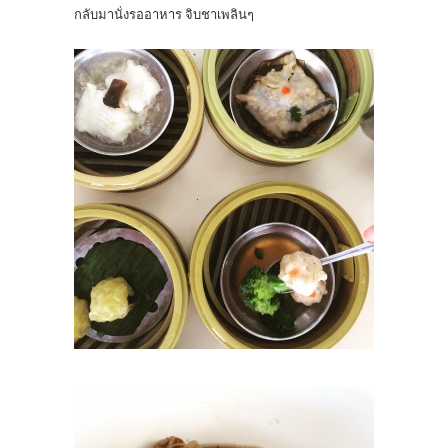
กลับมานั่งรออาหาร จิบชาเพลินๆ