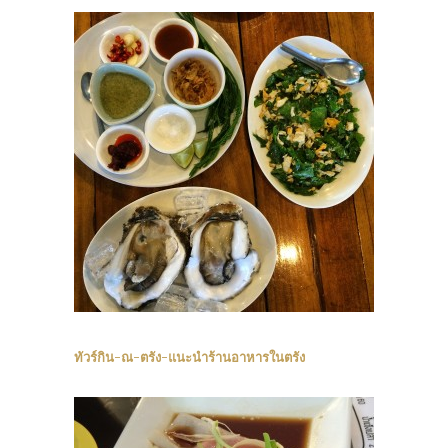
ทัวร์กิน-ณ-ตรัง-แนะนำร้านอาหารในตรัง