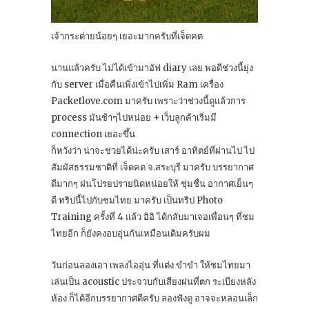
เจ้ากระต่ายน้อยๆ เยอะมากครับที่เจ็ดคต
นานแล้วครับ ไม่ได้เข้ามาอัฟ diary เลย พอดีช่วงนี้ยุ่ง
กับ server เมื่อคืนเพิ่งเข้าไปเพิ่ม Ram เครื่อง
Packetlove.com มาครับ เพราะว่าช่วงนี้ดูแล้วการ
process มันช้าๆไปหน่อย + เว็บลูกค้าเริ่มมี
connection เยอะขึ้น
ก็หวังว่า น่าจะช่วยได้น่ะครับ เสาร์ อาทิตย์ที่ผ่านไป ไป
สัมผัสธรรมชาติที่ เจ็ดคต จ.สระบุรี มาครับ บรรยากาศ
ดีมากๆ ฝนโปรยปรายนิดหน่อยให้ ชุ่มชื่น อากาศเย็นๆ
ดี ทริปนี้ไปกับชมไทย มาครับ เป็นทริป Photo
Training ครั้งที่ 4 แล้ว อิอิ ได้กลับมาเจอเพื่อนๆ ที่ชม
ไทยอีก ก็ยังคงอบอุ่นกันเหมือนเดิมครับผม
วันก่อนลองเอา เพลงไออุ่น ที่แต่ง ขำขำ ให้ชมไทยมา
เล่นเป็น acoustic ประจวบกับเสียงฝนที่ตก ระเบียงหลัง
ห้อง ก็ได้อีกบรรยากาศดีครับ ลองฟังดู อาจจะหลอนเล็ก