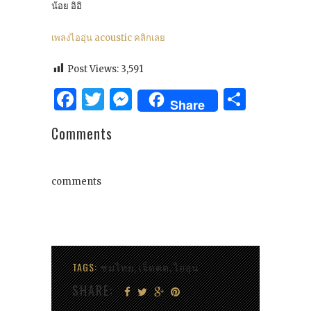
น้อย อิอิ
เพลงไออุ่น acoustic คลิกเลย
Post Views:
3,591
Facebook
Twitter
Messenger
Share
Share
Comments
comments
TAGS:
ชมไทย
เจ็ดคต
ไออุ่น
,
,
SHARE: