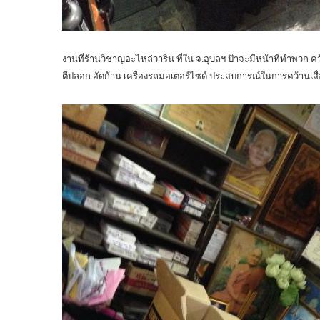
งานที่ร้านวิชาญอะไหล่วาริน ที่ใน จ.อุบลฯ ป๊าจะมีหน้าที่ทำพวก คว
ตีปลอก อัดก้าน เครื่องรถมอเตอร์ไซด์ ประสบการณ์ในการคว้านเสื