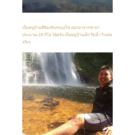
เป็นหมู่บ้านที่ต้องขับรถมอไซ ออกมาจากซาปา
ประมาณ 20 กิโล ได้ครับ เป็นหมู่บ้านเล็ก ริมน้ำ วิวเทพ
จริงๆ