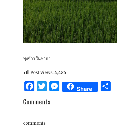
ทุ่งข้าว ในซาปา
Post Views:
4,486
Facebook
Twitter
Messenger
Share
Share
Comments
comments