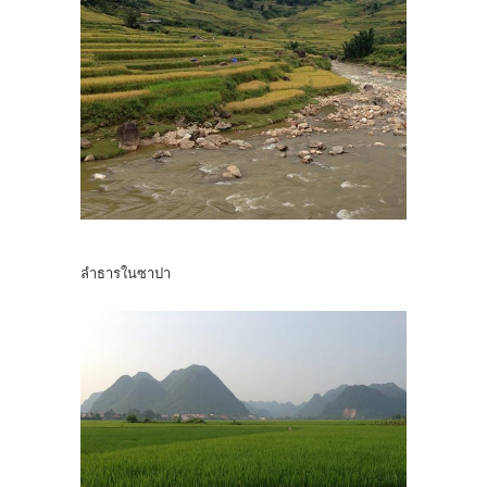
ลำธารในซาปา