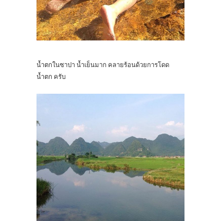
น้ำตกในซาปา น้ำเย็นมาก คลายร้อนด้วยการโดด
น้ำตก ครับ