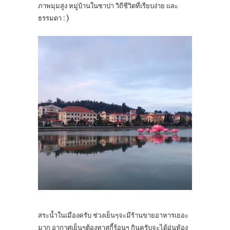
ภาพมุมสูง หมู่บ้านในซาปา วิถีชีวิตที่เรียบง่าย และ
ธรรมดา : )
สระน้ำในเมืองครับ ช่วงเย็นๆจะมีร้านขายอาหารเยอะ
มาก อากาศเย็นๆต้องหาสุกี้ร้อนๆ กินครับจะได้อุ่นท้อง