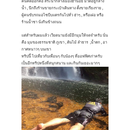
คนคิดออกคือ สระน้ำกลางเมืองฮานอย มีวัดอยู่กลาง
น้ำ , นึกถึงร้านขายกระเป๋าเดินทาง ตั้งขายเรียงราย ,
ผู้คนขับรถมอไซบีบแตรกันไปทั่ว ฮ่าๆ , หรือเฝอ หรือ
ร้านน้ำชา นั่งกินข้างถนน
แต่สำหรับผมแล้ว เวียดนามยังมีอีกมุมให้จดจำครับ นั่น
คือ มุมของธรรมชาติ ภูเขา , ต้นไม้ ลำธาร ,น้ำตก , อา
กาศหนาวๆ บนเขา
ทริปนี้ ไปเที่ยวกับเพื่อนๆ กับน้องๆ ที่ออฟฟิศเก่าครับ
เป็นอีกทริปหนึ่งที่สนุกสนาน และกินกันเยอะมากๆ