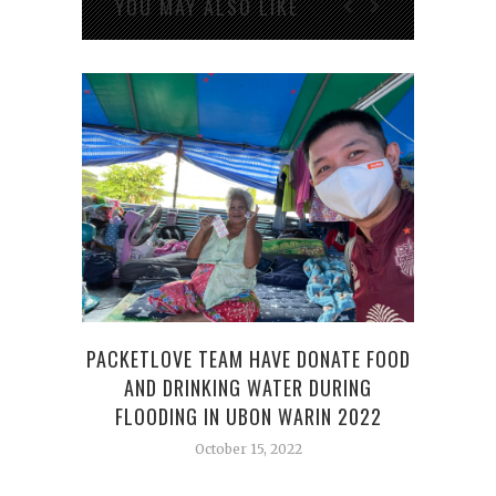
YOU MAY ALSO LIKE
TOK
PACKETLOVE TEAM HAVE DONATE FOOD
รอยย
AND DRINKING WATER DURING
FLOODING IN UBON WARIN 2022
October 15, 2022