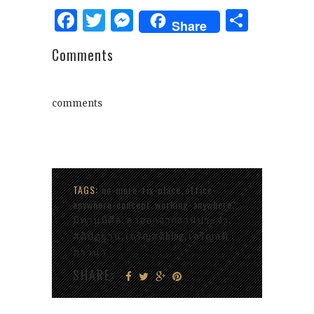
Facebook
Twitter
Messenger
Share
Share
Comments
comments
TAGS:
no-more-fix-place
office-
,
anywhere-concept
working-anywhere
,
,
มีทานมีศีล
ลาออกจากงานประจำ
,
,
สติปัฏฐาน
เจริญสติblog
เจริญสติ
,
,
ภาวนา
SHARE: