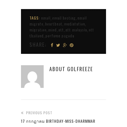
TAGS:
email
email hosting
email
,
,
migrate
heartbeat
mediatation
,
,
,
migration
mind
ntt
ntt malaysia
ntt
,
,
,
,
thailand
perfume pagoda
,
SHARE:
ABOUT
GOLFREEZE
PREVIOUS POST
17 กรกฏาคม BIRTHDAY-MISS-DHARMMAR