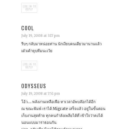
LOG IN TO
REPLY
C0OL
July 19, 2008 at 3:17 pm
รีบๆ กลับมาหน่อยท่าน นักเงียบคนเดียวมานานแล้ว
เด๋วเค้ายุบทีมนะเว้ย
LOG IN TO
REPLY
ODYSSEUS
July 19, 2008 at 7:51 pm
โอ้ว…. พลังงานเหลือเฟือ หาเวลาอัพบล๊อกได้อีก
ณ ขณะพิมพ์ เราได้ Migrate เสร็จแล้ว อยู่ในขั้นตอน
เก็บงานสุดท้าย ทุกคนกำลังเพลียได้ที่ เข้าใจว่าคงได้
นอนแบบมาราธอนกัน