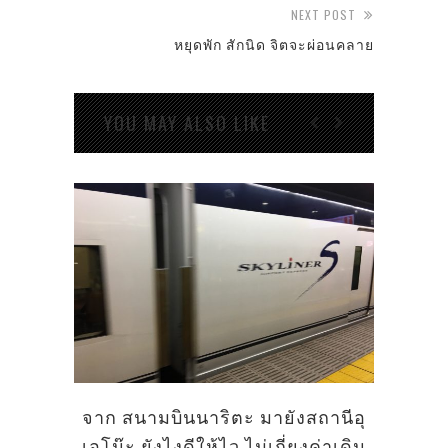
NEXT POST
หยุดพัก สักนิด จิตจะผ่อนคลาย
YOU MAY ALSO LIKE
จาก สนามบินนาริตะ มายังสถานีอุ
เอโน๊ะ ยังไงดีให้ไว ไม่เกี่ยงค่าเดิน