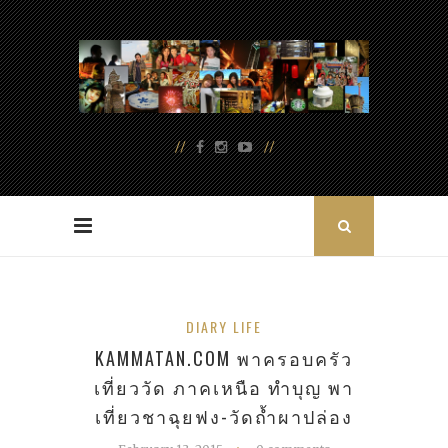
DIARY LIFE
KAMMATAN.COM พาครอบครัว
เที่ยววัด ภาคเหนือ ทำบุญ พา
เที่ยวชาฉุยฟง-วัดถ้ำผาปล่อง