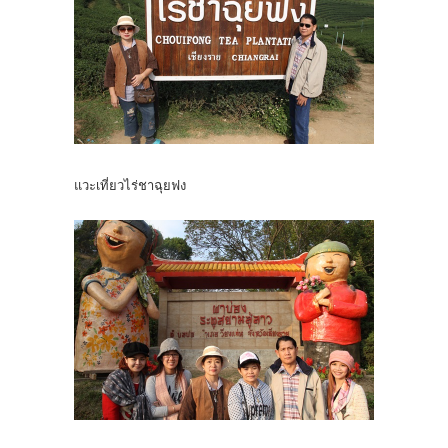
แวะเที่ยวไร่ชาฉุยฟง