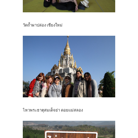
วัดถ้ำผาปล่อง เชียงใหม่
ไหวพระธาตุสมเด็จย่า ดอยแม่สลอง