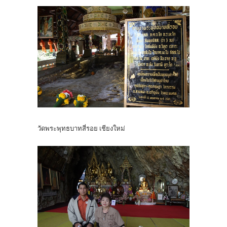
วัดพระพุทธบาทสี่รอย เชียงใหม่