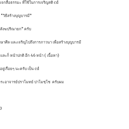
แจกสื่อธรรมะ ที่ใช้ในการเจริญสติ cd
 “วิธีสร้างบุญบารมี”
สังฆปริณายก” ครับ
รักษาศีล และเจริญไปถึงการภาวนา เพื่อสร้างบุญบารมี
ละก็ หน้าปกติ อีก 46 หน้า ( เนื้อหา)
่เรื่อยๆ นะครับ เป็น cd
ดย พระอาจารย์ปราโมทย์ ปาโมชฺโช ครับผม
0