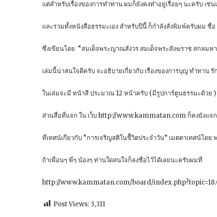
แต่สำหรับเรื่องของการทำทาน ผมก็ยังคงทำอยู่เรื่อยๆ นะครับ เช่น
และรวมทั้งหนังสือธรรมะเอง สำหรับปีนี้ ก็กำลังสั่งพิมพ์ครับผม ชื่อ
ซึ่งเขียนโดย “สมเด็จพระญาณสังวร สมเด็จพระสังฆราช สกลมหา
เล่มนี้น่าสนใจดีครับ จะอธิบายเกี่ยวกับ เรื่องของการบุญ ทำทาน 
ในเล่มจะมี หน้าสี ประมาณ 12 หน้าครับ (มีรูปการ์ตูนธรรมะด้วย ) แ
ส่วนสื่อที่แจก ใน เว็บ http://www.kammatan.com ก็คงยังแจกอยู
ที่เทศน์เกี่ยวกับ “การเจริญสติในชีิวิตประจำวัน” เมตตาเทศน์โ
ถ้าเพื่อนๆ พี่ๆ น้องๆ ท่านใดสนใจก็ลงชื่อไว้ได้เลยนะครับผมที่
http://www.kammatan.com/board/index.php?topic=18.
Post Views:
3,311