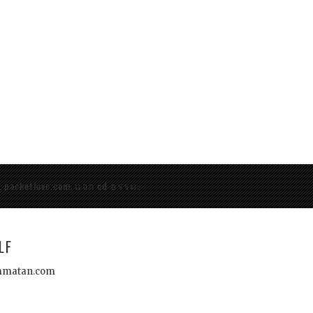
e
packetlove.com
แจก cd ธรรมะ
,
,
LF
kammatan.com