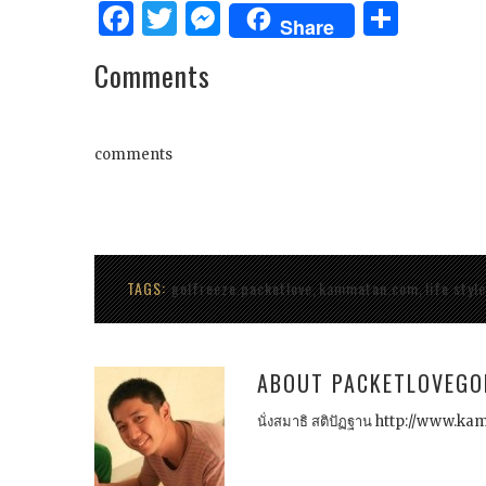
Facebook
Twitter
Messenger
Shar
Share
Comments
comments
TAGS:
golfreeze.packetlove
kammatan.com
life style
,
,
ABOUT
PACKETLOVEGO
นั่งสมาธิ สติปัฏฐาน http://www.