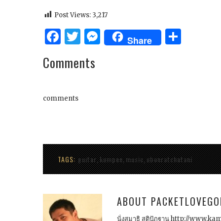
Post Views:
3,217
Facebook
Twitter
Messenger
Shar
Share
Comments
comments
TAGS:
guitar
kumpee
music
ubonratchatani
,
,
,
ABOUT
PACKETLOVEGO
นั่งสมาธิ สติปัฏฐาน http://www.