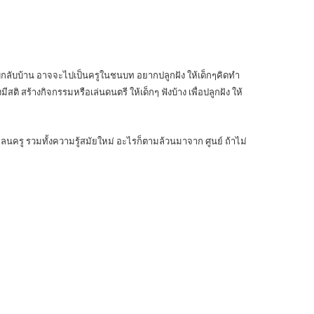
ื่อขับกลับบ้าน อาจจะไปเป็นครูในชนบท อยากปลูกฝัง ให้เด็กๆคิดทำ
สติ สร้างกิจกรรมหรือเล่นดนตรี ให้เด็กๆ ฟังบ้าง เพื่อปลูกฝัง ให้
แคลนครู รวมทั้งความรู้สมัยใหม่ อะไรก็ตามล้วนมาจาก ศูนย์ ถ้าไม่