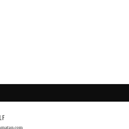
e
LF
kammatan.com