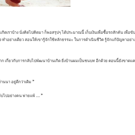
านเกิดเราบ้าง นั่งคิดไปคิดมา ก็พอสรุปๆ ได้ประมาณนี้ เก็บเงินเพื่อซื้อรถสักคัน เพ
ง ทำอย่างเดียว สอนให้เขารู้จักใช้หลักธรรมะ ในการดำเนินชีวิต รู้จักแก้ปัญหาอย่างมี
ีๆ มาก เกี่ยวกับการกลับไปพัฒนาบ้านเกิด ยิ่งบ้านผมเป็นชนบท อีกด้วย ตอนนี้ยังขาด
นนา อยู่ดีกว่าเดิม ”
กลับไปอย่างคน พ่ายแพ้ …. ”